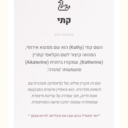
🦢
קתי
משמעות השם
השם קתי (Kathy) הוא שם ממוצא אירופי,
המהווה קיצור לשם הקלאסי קתרין
(Katherine), שמקורו ביוונית (Aikaterine)
ומשמעותו 'טהורה'.
שם זה מקרין שילוב של קלאסיקה מערבית עם
נינוחות מודרנית. הוא מאפיין אישיות המבקשת
אמת ודיוק, תוך שמירה על עדינות חיצונית
שמסתירה עוצמה יציבה וגישה הומניסטית.
״
יופי מתחיל ברגע שבו את מחליטה להיות עצמך.
״