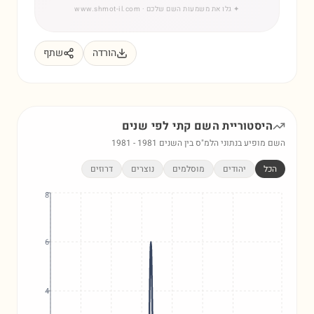
✦
גלו את משמעות השם שלכם
· www.shmot-il.com
הורדה
שתף
היסטוריית השם
קתי
לפי שנים
השם מופיע בנתוני הלמ"ס בין השנים
1981
-
1981
הכל
יהודים
מוסלמים
נוצרים
דרוזים
8
6
4