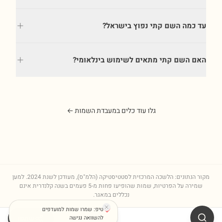
עד כמה השם קתי נפוץ בישראל?
האם השם קתי מתאים לשימוש בינלאומי?
גלו עוד כלים במעבדת השמות ←
מקור הנתונים: הלשכה המרכזית לסטטיסטיקה (הלמ"ס), מעודכן לשנת
2024
. למען
שמירה על הפרטיות, שמות שהופיעו פחות מ-5 פעמים בשנה קלנדרית אינם
נכללים במאגר.
טיפ: שמרו שמות למועדפים
שתפו
להשוואה נגישה