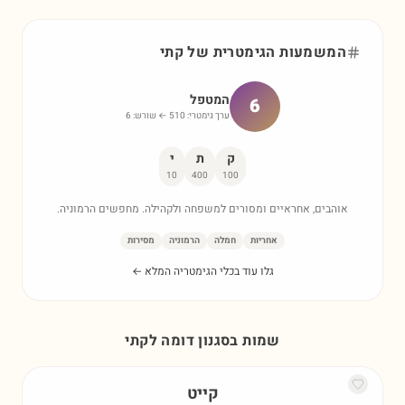
המשמעות הגימטרית של
קתי
המטפל
6
ערך גימטרי:
510
← שורש:
6
ק
ת
י
10
400
100
אוהבים, אחראיים ומסורים למשפחה ולקהילה. מחפשים הרמוניה.
אחריות
חמלה
הרמוניה
מסירות
גלו עוד בכלי הגימטריה המלא ←
שמות בסגנון דומה ל
קתי
קייט