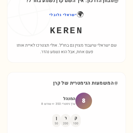
מבחן הדרכון: איך השם
קרן
נשמע בחו״ל?
🌍
ישראלי גלובלי
KEREN
שם ישראלי שיעבוד מצוין גם בחו״ל. אולי תצטרכו לאיית אותו
פעם אחת, אבל הוא נשמע נהדר.
המשמעות הגימטרית של
קרן
המנהל
8
ערך גימטרי:
350
← שורש:
8
ק
ר
ן
50
200
100