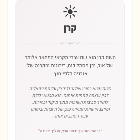
☀️
קרן
משמעות השם
השם קרן הוא שם עברי מקראי המתאר אלומה
של אור, וכן מסמל כוח, ריבונות והקרנה של
אנרגיה כלפי חוץ.
השם נושא בחובו שילוב נדיר בין עדינות ויזואלית
לבין עוצמה פנימית איתנה. הוא מבטא יכולת
להאיר סביבות חשוכות מתוך מיקוד ובהירות,
ומייצג אישיות המהווה עוגן של חיוביות וביטחון
עבור הסובבים אותה.
״
כי הנה החושך יכסה ארץ, ועליך יזרח ה'
״