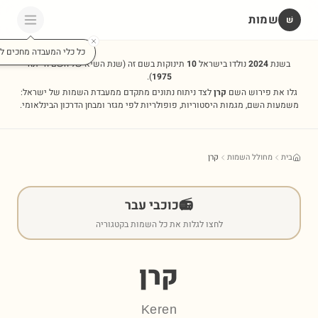
שמות
שׁ
כל כלי המעבדה מחכים לכ
בשנת
2024
נולדו בישראל
10
תינוקות בשם זה
(שנת השיא של השם הייתה
).
1975
גלו את פירוש השם
קרן
לצד ניתוח נתונים מתקדם ממעבדת השמות של ישראל:
משמעות השם, מגמות היסטוריות, פופולריות לפי מגזר ומבחן הדרכון הבינלאומי.
בית
מחולל השמות
קרן
📻
כוכבי עבר
לחצו לגלות את כל השמות בקטגוריה
קרן
Keren