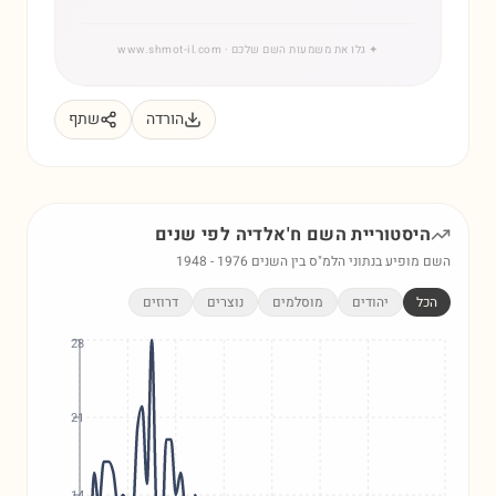
✦
גלו את משמעות השם שלכם
· www.shmot-il.com
הורדה
שתף
היסטוריית השם
ח'אלדיה
לפי שנים
השם מופיע בנתוני הלמ"ס בין השנים
1976
-
1948
הכל
יהודים
מוסלמים
נוצרים
דרוזים
28
21
14