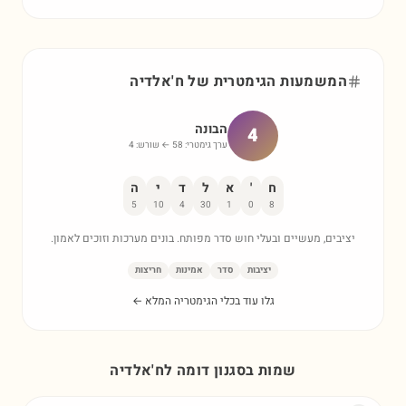
המשמעות הגימטרית של
ח'אלדיה
הבונה
4
ערך גימטרי:
58
← שורש:
4
ח
'
א
ל
ד
י
ה
5
10
4
30
1
0
8
יציבים, מעשיים ובעלי חוש סדר מפותח. בונים מערכות וזוכים לאמון.
יציבות
סדר
אמינות
חריצות
גלו עוד בכלי הגימטריה המלא ←
שמות בסגנון דומה ל
ח'אלדיה