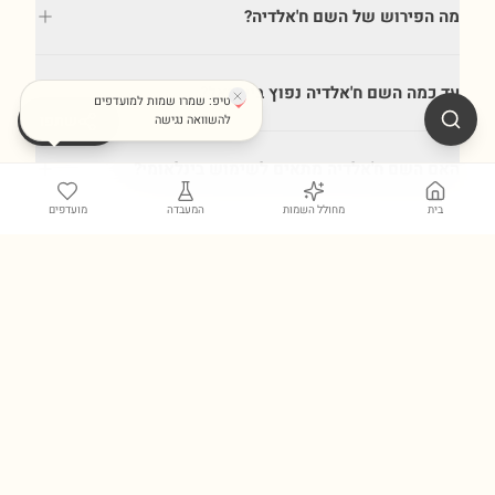
מה הפירוש של השם ח'אלדיה?
עד כמה השם ח'אלדיה נפוץ בישראל?
טיפ: שמרו שמות למועדפים
שתפו
להשוואה נגישה
האם השם ח'אלדיה מתאים לשימוש בינלאומי?
בית
מחולל השמות
המעבדה
מועדפים
גלו עוד כלים במעבדת השמות ←
מקור הנתונים: הלשכה המרכזית לסטטיסטיקה (הלמ"ס), מעודכן לשנת
2024
. למען
שמירה על הפרטיות, שמות שהופיעו פחות מ-5 פעמים בשנה קלנדרית אינם
נכללים במאגר.