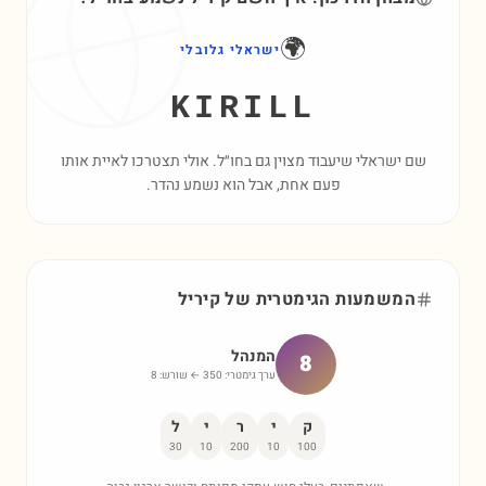
🌍
ישראלי גלובלי
KIRILL
שם ישראלי שיעבוד מצוין גם בחו״ל. אולי תצטרכו לאיית אותו
פעם אחת, אבל הוא נשמע נהדר.
המשמעות הגימטרית של
קיריל
המנהל
8
ערך גימטרי:
350
← שורש:
8
ק
י
ר
י
ל
30
10
200
10
100