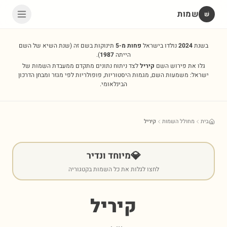
שמות
שׁ
בשנת
2024
נולדו בישראל
פחות מ-5
תינוקות בשם זה
(שנת השיא של השם
הייתה
1987
).
גלו את פירוש השם
קיריל
לצד ניתוח נתונים מתקדם ממעבדת השמות של
ישראל: משמעות השם, מגמות היסטוריות, פופולריות לפי מגזר ומבחן הדרכון
הבינלאומי.
בית
מחולל השמות
קיריל
💎
מיוחד ונדיר
לחצו לגלות את כל השמות בקטגוריה
קיריל