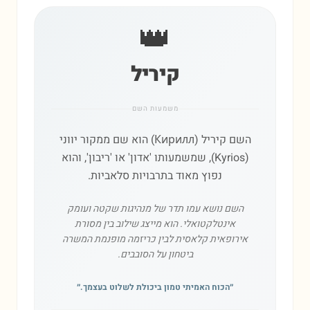
👑
קיריל
משמעות השם
השם קיריל (Кирилл) הוא שם ממקור יווני
(Kyrios), שמשמעותו 'אדון' או 'ריבון', והוא
נפוץ מאוד בתרבויות סלאביות.
השם נושא עמו תדר של מנהיגות שקטה ועומק
אינטלקטואלי. הוא מייצג שילוב בין מסורת
אירופאית קלאסית לבין כריזמה מופנמת המשרה
ביטחון על הסובבים.
״
הכוח האמיתי טמון ביכולת לשלוט בעצמך.
״