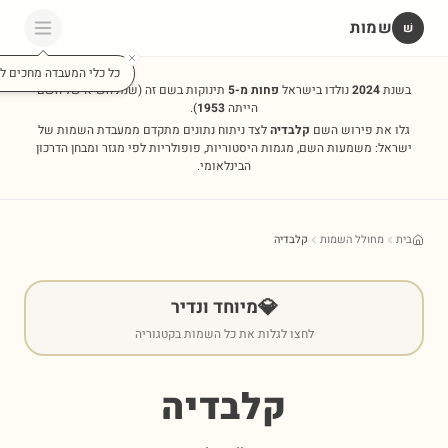
שמות
שׁ
כל כלי המעבדה מחכים לכ
בשנת
2024
נולדו בישראל
פחות מ-5
תינוקות בשם זה
(שנת השיא של השם
הייתה
1953
).
גלו את פירוש השם
קלבדיה
לצד ניתוח נתונים מתקדם ממעבדת השמות של
ישראל: משמעות השם, מגמות היסטוריות, פופולריות לפי מגזר ומבחן הדרכון
הבינלאומי.
בית
מחולל השמות
קלבדיה
💎
מיוחד ונדיר
לחצו לגלות את כל השמות בקטגוריה
קלבדיה