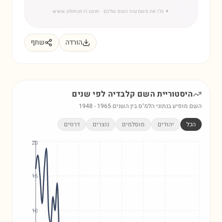
✦
גלו את משמעות השם שלכם
· www.shmot-il.com
הורדה
שתף
היסטוריית השם
קלבדיה
לפי שנים
השם מופיע בנתוני הלמ"ס בין השנים
1965
-
1948
הכל
יהודים
מוסלמים
נוצרים
דרוזים
20
15
10