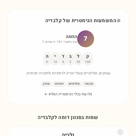
המשמעות הגימטרית של
קלבדיה
ההוגה
7
ערך גימטרי:
151
← שורש:
7
ק
ל
ב
ד
י
ה
5
10
4
2
30
100
עמוקים, אנליטיים ובעלי נטייה לרוחניות ולחקירה פנימית.
חוכמה
אנליטיות
רוחניות
עומק
גלו עוד בכלי הגימטריה המלא ←
שמות בסגנון דומה ל
קלבדיה
ולריה