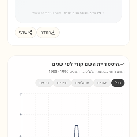
✦
גלו את משמעות השם שלכם
· www.shmot-il.com
הורדה
שתף
היסטוריית השם
קורי
לפי שנים
השם מופיע בנתוני הלמ"ס בין השנים
1990
-
1988
הכל
יהודים
מוסלמים
נוצרים
דרוזים
8
6
4