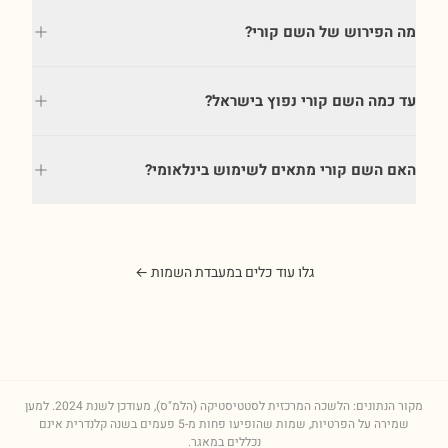
מה הפירוש של השם קורי?
עד כמה השם קורי נפוץ בישראל?
האם השם קורי מתאים לשימוש בינלאומי?
גלו עוד כלים במעבדת השמות ←
מקור הנתונים: הלשכה המרכזית לסטטיסטיקה (הלמ"ס), מעודכן לשנת
2024
. למען
שמירה על הפרטיות, שמות שהופיעו פחות מ-5 פעמים בשנה קלנדרית אינם
נכללים במאגר.