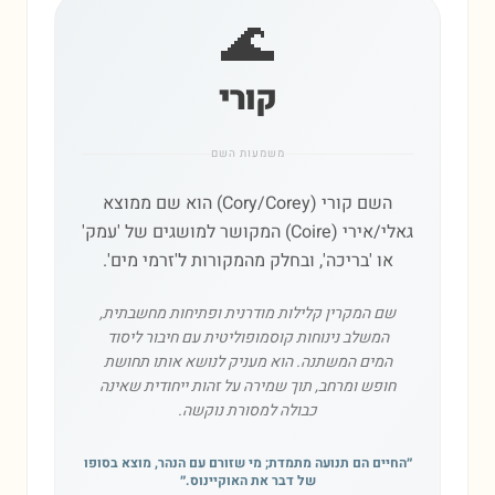
🌊
קורי
משמעות השם
השם קורי (Cory/Corey) הוא שם ממוצא
גאלי/אירי (Coire) המקושר למושגים של 'עמק'
או 'בריכה', ובחלק מהמקורות ל'זרמי מים'.
שם המקרין קלילות מודרנית ופתיחות מחשבתית,
המשלב נינוחות קוסמופוליטית עם חיבור ליסוד
המים המשתנה. הוא מעניק לנושא אותו תחושת
חופש ומרחב, תוך שמירה על זהות ייחודית שאינה
כבולה למסורת נוקשה.
״
החיים הם תנועה מתמדת; מי שזורם עם הנהר, מוצא בסופו
של דבר את האוקיינוס.
״