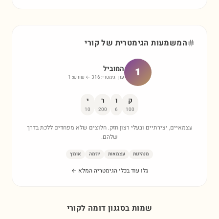
המשמעות הגימטרית של
קורי
המוביל
1
ערך גימטרי:
316
← שורש:
1
ק
ו
ר
י
10
200
6
100
עצמאיים, יצירתיים ובעלי רצון חזק. חלוצים שלא מפחדים ללכת בדרך
שלהם.
מנהיגות
עצמאות
יוזמה
אומץ
גלו עוד בכלי הגימטריה המלא ←
שמות בסגנון דומה ל
קורי