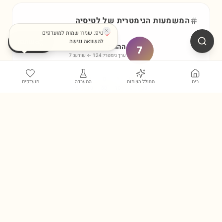
המשמעות הגימטרית של
לטיסיה
טיפ: שמרו שמות למועדפים
שתפו
להשוואה נגישה
ההוגה
7
ערך גימטרי:
124
← שורש:
7
ל
ט
י
ס
י
ה
בית
מחולל השמות
המעבדה
מועדפים
5
10
60
10
9
30
עמוקים, אנליטיים ובעלי נטייה לרוחניות ולחקירה פנימית.
חוכמה
אנליטיות
רוחניות
עומק
גלו עוד בכלי הגימטריה המלא ←
שמות בסגנון דומה ל
לטיסיה
אוליביה
Olivia