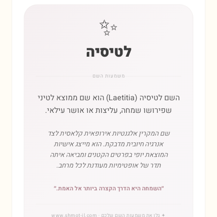
✨
לטיסיה
משמעות השם
השם לטיסיה (Laetitia) הוא שם ממוצא לטיני
שפירושו שמחה, עליצות או אושר עילאי.
שם המקרין אלגנטיות אירופאית קלאסית לצד
אנרגיה חיובית מדבקת. הוא מייצג אישיות
המוצאת יופי בפרטים הקטנים ומביאה איתה
תדר של אופטימיות מעודנת לכל מרחב.
״
השמחה היא הדרך הקצרה ביותר אל האמת.
״
✦
גלו את משמעות השם שלכם
· www.shmot-il.com