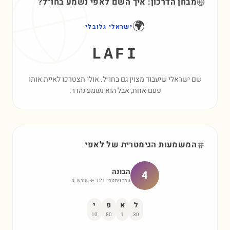
מבחן הדרכון: איך השם
לאפי
נשמע בחו״ל?
🌍
ישראלי גלובלי
LAFI
שם ישראלי שיעבוד מצוין גם בחו״ל. אולי תצטרכו לאיית אותו
פעם אחת, אבל הוא נשמע נהדר.
המשמעות הגימטרית של
לאפי
הבונה
4
ערך גימטרי:
121
← שורש:
4
ל
א
פ
י
10
80
1
30