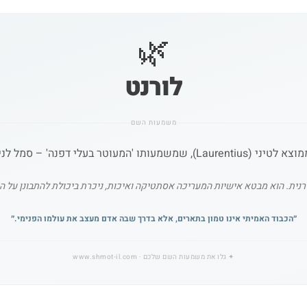
🌿
לורנט
משמעות השם
רנית. הוא מבטא אישיות המעריכה אסתטיקה ואיכות, ניכרת ביכולת להתבונן על 
״
הכבוד האמיתי אינו טמון בתארים, אלא בדרך שבה אדם מעצב את עולמו הפנימי.
״
✦
גלו את משמעות השם שלכם
· www.shmot-il.com