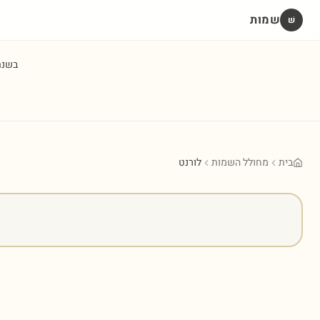
שמות
שׁ
בשנ
בית
מחולל השמות
לורנט