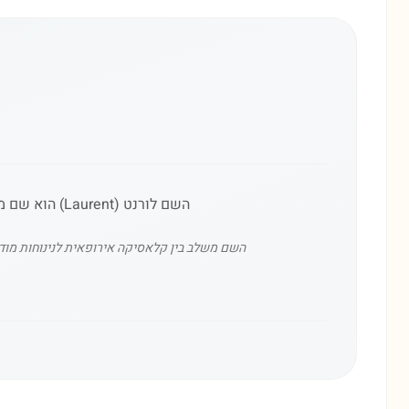
השם לורנט (Laurent) הוא שם ממוצא לטיני (Laurentius), שמשמעותו 'המעוטר בעלי דפנה' – סמל לניצחון, כבוד ותבונה בעת העתיקה.
השם משלב בין קלאסיקה אירופאית לנינוחות מוד