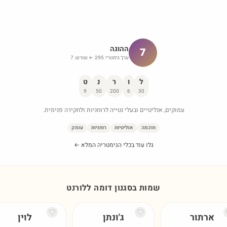
ההוגה
7
ערך גימטרי:
295
← שורש:
7
ל
ו
ר
נ
ט
9
50
200
6
30
עמוקים, אנליטיים ובעלי נטייה לרוחניות ולחקירה פנימית.
חוכמה
אנליטיות
רוחניות
עומק
גלו עוד בכלי הגימטריה המלא ←
שמות בסגנון דומה ל
לורנט
ארתור
ג'ונתן
לוין