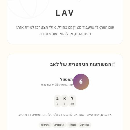
LAV
שם ישראלי שיעבוד מצוין גם בחו״ל. אולי תצטרכו לאיית אותו
פעם אחת, אבל הוא נשמע נהדר.
המשמעות הגימטרית של
לאב
המטפל
6
ערך גימטרי:
33
← שורש:
6
ל
א
ב
2
1
30
אוהבים, אחראיים ומסורים למשפחה ולקהילה. מחפשים הרמוניה.
אחריות
חמלה
הרמוניה
מסירות