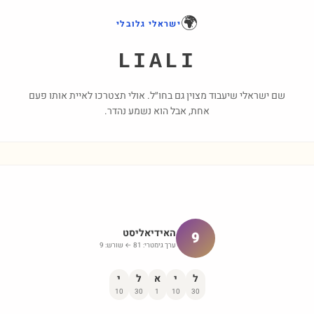
🌍
ישראלי גלובלי
LIALI
שם ישראלי שיעבוד מצוין גם בחו״ל. אולי תצטרכו לאיית אותו פעם
אחת, אבל הוא נשמע נהדר.
האידיאליסט
9
ערך גימטרי:
81
← שורש:
9
ל
י
א
ל
י
10
30
1
10
30