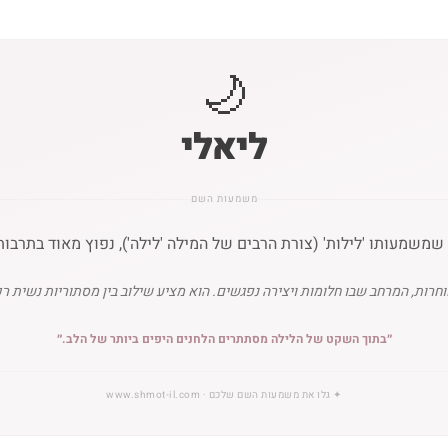
🌙
ליאלי
משמעות השם
שמשמעותו 'לילות' (צורת הרבים של המילה 'לילה'), נפוץ מאוד בתרבו
ות, המרחב שבו חלומות ויצירה נפגשים. הוא מציע שילוב בין מסתוריות נשית ר
״
בתוך השקט של הלילה מסתתרים הלחנים היפים ביותר של הלב.
״
✦
גלו את משמעות השם שלכם
· www.shmot-il.com