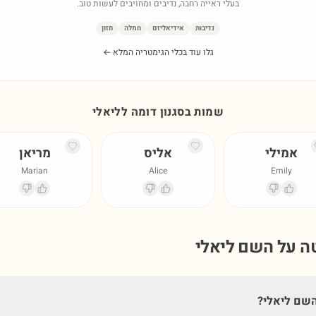
בעלי ראייה רחבה, נדיבים ומחויבים לעשות טוב.
נדיבות
אידיאליזם
חמלה
חזון
גלו עוד בכלי הגימטריה המלא ←
שמות בסגנון דומה ל
ליאלי
אמילי
אליס
מריאן
Marian
Alice
Emily
טה על השם
ליאלי
שם ליאלי?