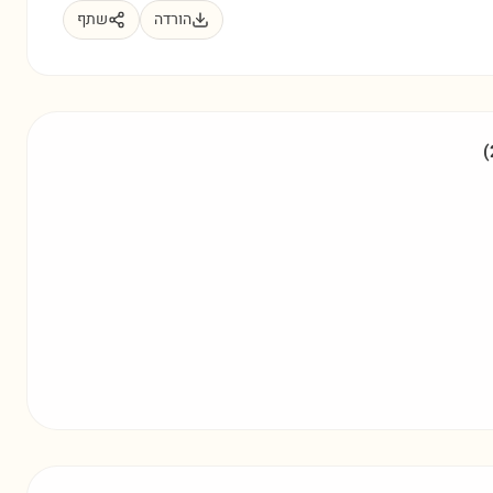
הורדה
שתף
(