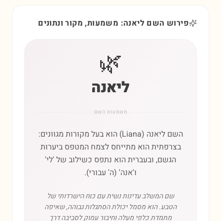
פירוש השם ליאנה: משמעות, מקור ונתונים
🌿
ליאנה
משמעות השם
השם ליאנה (Liana) הוא בעל מקורות מגוונים:
בצרפתית הוא מתייחס לצמח המטפס ביערות
הגשם, ובעברית הוא נתפס כשילוב של 'לי'
ו'אנה' (ה' עבורי).
שם המשלב עדינות נשית עם כוח הישרדותי של
הטבע. הוא מסמל יכולת הסתגלות גבוהה, שאיפה
מתמדת כלפי מעלה וחיבור עמוק לסביבה דרך