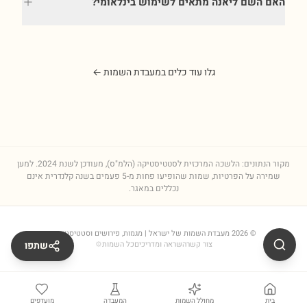
האם השם ליאנה מתאים לשימוש בינלאומי?
גלו עוד כלים במעבדת השמות ←
מקור הנתונים: הלשכה המרכזית לסטטיסטיקה (הלמ"ס), מעודכן לשנת
2024
. למען
שמירה על הפרטיות, שמות שהופיעו פחות מ-5 פעמים בשנה קלנדרית אינם
נכללים במאגר.
©
2026
מעבדת השמות של ישראל
| מגמות, פירושים וסטטיסטיקות
צור קשר
השראה ומדריכים
כל השמות
⚙
שתפו
בית
מחולל השמות
המעבדה
מועדפים