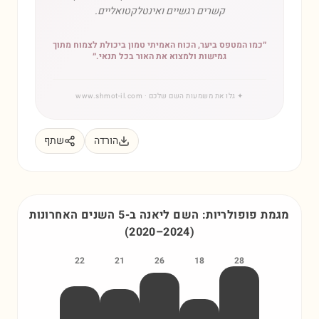
קשרים רגשיים ואינטלקטואליים.
״
כמו המטפס ביער, הכוח האמיתי טמון ביכולת לצמוח מתוך
גמישות ולמצוא את האור בכל תנאי.
״
✦
גלו את משמעות השם שלכם
· www.shmot-il.com
הורדה
שתף
מגמת פופולריות: השם
ליאנה
ב-5 השנים האחרונות
(
2020
–
2024
)
22
21
26
18
28