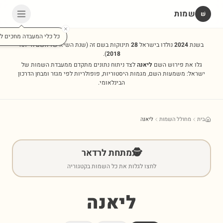
שמות
שׁ
כל כלי המעבדה מחכים לכ
בשנת
2024
נולדו בישראל
28
תינוקות בשם זה
(שנת השיא של השם הייתה
).
2018
גלו את פירוש השם
ליאנה
לצד ניתוח נתונים מתקדם ממעבדת השמות של
ישראל: משמעות השם, מגמות היסטוריות, פופולריות לפי מגזר ומבחן הדרכון
הבינלאומי.
בית
מחולל השמות
ליאנה
🕵️
מתחת לרדאר
לחצו לגלות את כל השמות בקטגוריה
ליאנה