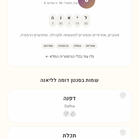
ערך גימטרי:
96
← שורש:
6
ל
י
א
נ
ה
5
50
1
10
30
אוהבים, אחראיים ומסורים למשפחה ולקהילה. מחפשים הרמוניה.
אחריות
חמלה
הרמוניה
מסירות
גלו עוד בכלי הגימטריה המלא ←
שמות בסגנון דומה ל
ליאנה
דפנה
Dafna
תכלת