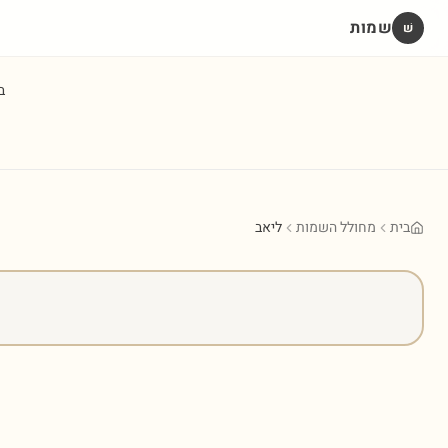
שמות
שׁ
ב
בית
מחולל השמות
ליאב