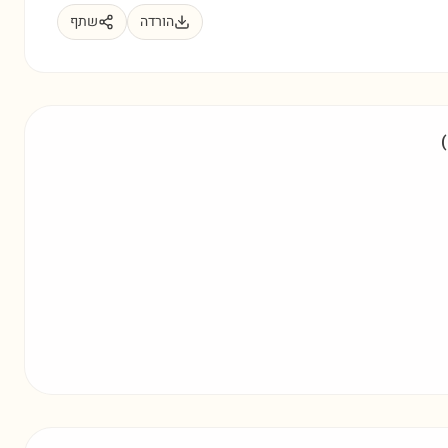
הורדה
שתף
(