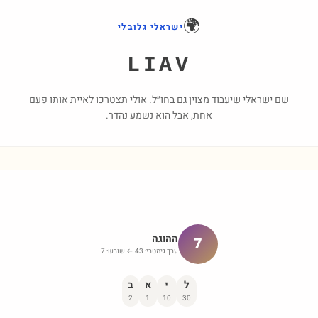
🌍
ישראלי גלובלי
LIAV
שם ישראלי שיעבוד מצוין גם בחו״ל. אולי תצטרכו לאיית אותו פעם
אחת, אבל הוא נשמע נהדר.
ההוגה
7
ערך גימטרי:
43
← שורש:
7
ל
י
א
ב
2
1
10
30