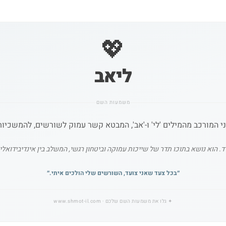
💖
ליאב
משמעות השם
י המורכב מהמילים 'לי' ו-'אב', המבטא קשר עמוק לשורשים, להמשכיות
ד. הוא נושא בתוכו תדר של שייכות עמוקה וביטחון רגשי, המשלב בין אינדיבידואל
״
בכל צעד שאני צועד, השורשים שלי הולכים איתי.
״
✦
גלו את משמעות השם שלכם
· www.shmot-il.com