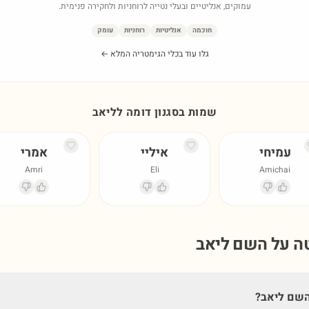
עמוקים, אנליטיים ובעלי נטייה לרוחניות ולחקירה פנימית.
חוכמה
אנליטיות
רוחניות
עומק
גלו עוד בכלי הגימטריה המלא ←
שמות בסגנון דומה ל
ליאב
עמיחי
איליי
אמרי
Amri
Eli
Amichai
טה על השם
ליאב
השם ליאב?