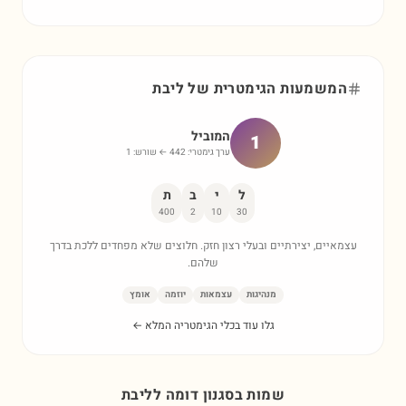
המשמעות הגימטרית של
ליבת
המוביל
1
ערך גימטרי:
442
← שורש:
1
ל
י
ב
ת
400
2
10
30
עצמאיים, יצירתיים ובעלי רצון חזק. חלוצים שלא מפחדים ללכת בדרך
שלהם.
מנהיגות
עצמאות
יוזמה
אומץ
גלו עוד בכלי הגימטריה המלא ←
שמות בסגנון דומה ל
ליבת