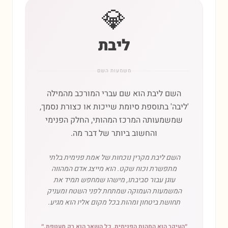
💎
ליבת
משמעות השם
השם ליבת הוא שם עברי המורכב מהמילה
'ליבה' בתוספת סיומת שייכות או כצורת נסמך,
שמשמעותה המרכז המהותי, החלק הפנימי
והחשוב ביותר של דבר מה.
השם ליבת מקרין נוכחות של אמת פנימית בלתי
מתפשרת וכוח שקט. הוא מייצג אדם המהווה
עוגן עבור סביבתו, מישהו שמחפש תמיד את
המשמעות העמוקה שמתחת לפני השטח ומעניק
תחושת ביטחון ומהות בכל מקום אליו הוא מגיע.
״
העיקר הוא המהות הפנימית, כל השאר הוא רק מעטפת.
״