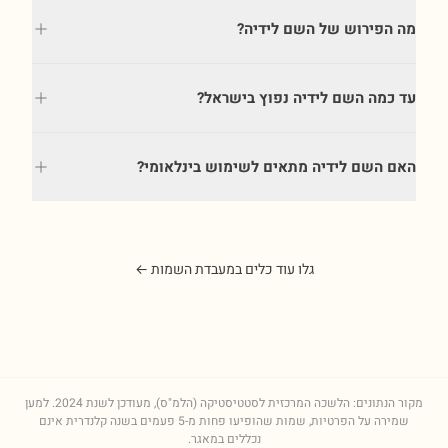
מה הפירוש של השם לידיה?
עד כמה השם לידיה נפוץ בישראל?
האם השם לידיה מתאים לשימוש בינלאומי?
גלו עוד כלים במעבדת השמות ←
מקור הנתונים: הלשכה המרכזית לסטטיסטיקה (הלמ"ס), מעודכן לשנת
2024
. למען
שמירה על הפרטיות, שמות שהופיעו פחות מ-5 פעמים בשנה קלנדרית אינם
נכללים במאגר.