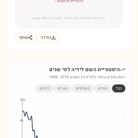
לכנפיים פרושות.
״
✦
גלו את משמעות השם שלכם
· www.shmot-il.com
הורדה
שתף
היסטוריית השם
לידיה
לפי שנים
השם מופיע בנתוני הלמ"ס בין השנים
2016
-
1948
הכל
יהודים
מוסלמים
נוצרים
דרוזים
120
90