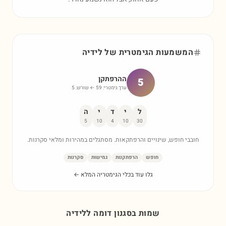
המשמעות הגימטרית של
לידיה
ההרפתקן
5
ערך גימטרי:
59
← שורש:
5
ל
י
ד
י
ה
5
10
4
10
30
חובבי חופש, שינויים והרפתקאות. מסתגלים במהירות ומלאי סקרנות.
חופש
הרפתקנות
גמישות
סקרנות
גלו עוד בכלי הגימטריה המלא ←
שמות בסגנון דומה ל
לידיה