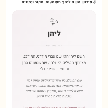
פירוש השם ליהן: משמעות, מקור ונתונים
✨
ליהן
משמעות השם
השם ליהן הוא שם עברי מודרני, המורכב
מצירוף המילים 'לי' ו-'חן', שמשמעותו החן
והיופי ששייכים לי.
שם המשלב בין אינדיבידואליזם עמוק לבין
עדינות חיצונית. הוא מבטא תחושת שייכות
אישית ליופי ולחסד, ומקרין נינוחות חברתית
ונוכחות מלאת סטייל ורוגע.
״
היופי מתחיל ברגע שבו את מחליטה להיות עצמך.
״