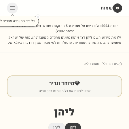
שמות
שׁ
כל כלי המעבדה מחכים לכ
בשנת
2024
נולדו בישראל
פחות מ-5
תינוקות בשם זה
(שנת השיא של השם
הייתה
2007
).
גלו את פירוש השם
ליהן
לצד ניתוח נתונים מתקדם ממעבדת השמות של ישראל:
משמעות השם, מגמות היסטוריות, פופולריות לפי מגזר ומבחן הדרכון הבינלאומי.
בית
מחולל השמות
ליהן
💎
מיוחד ונדיר
לחצו לגלות את כל השמות בקטגוריה
ליהן
ליהן
ליחן