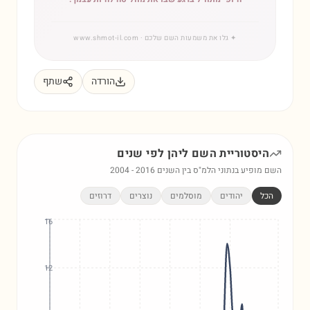
✦
גלו את משמעות השם שלכם
· www.shmot-il.com
הורדה
שתף
היסטוריית השם
ליהן
לפי שנים
השם מופיע בנתוני הלמ"ס בין השנים
2016
-
2004
הכל
יהודים
מוסלמים
נוצרים
דרוזים
16
12