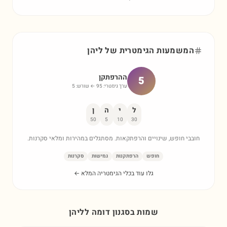
המשמעות הגימטרית של
ליהן
ההרפתקן
5
ערך גימטרי:
95
← שורש:
5
ל
י
ה
ן
50
5
10
30
חובבי חופש, שינויים והרפתקאות. מסתגלים במהירות ומלאי סקרנות.
חופש
הרפתקנות
גמישות
סקרנות
גלו עוד בכלי הגימטריה המלא ←
שמות בסגנון דומה ל
ליהן