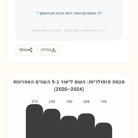
״
כי המעט מן האור דוחה הרבה מן החושך.
״
✦
גלו את משמעות השם שלכם
· www.shmot-il.com
הורדה
שתף
מגמת פופולריות: השם
ליאור
ב-5 השנים האחרונות
(
2020
–
2024
)
270
239
190
208
145