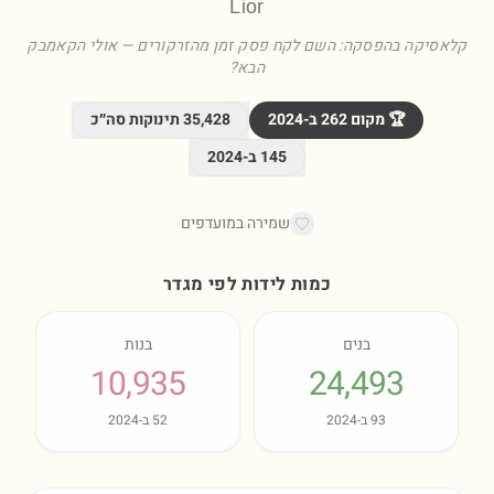
Lior
קלאסיקה בהפסקה: השם לקח פסק זמן מהזרקורים — אולי הקאמבק
הבא?
🏆 מקום
262
ב-
2024
35,428
תינוקות סה״כ
145
ב-
2024
שמירה במועדפים
כמות לידות לפי מגדר
בנים
בנות
10,935
24,493
93
ב-
2024
52
ב-
2024