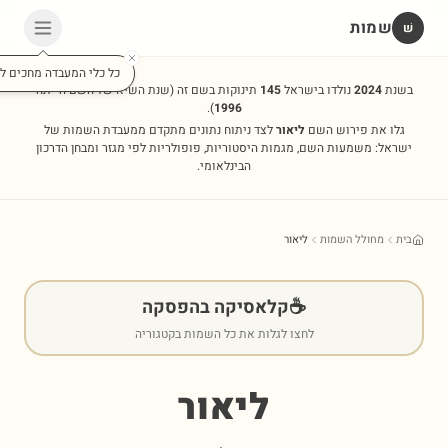
שמות
שׁ
כל כלי המעבדה מחכים לכ
בשנת
2024
נולדו בישראל
145
תינוקות בשם זה
(שנת השיא של השם הייתה
).
1996
גלו את פירוש השם
ליאור
לצד ניתוח נתונים מתקדם ממעבדת השמות של
ישראל: משמעות השם, מגמות היסטוריות, פופולריות לפי מגזר ומבחן הדרכון
הבינלאומי.
בית
מחולל השמות
ליאור
☕
קלאסיקה בהפסקה
לחצו לגלות את כל השמות בקטגוריה
ליאור