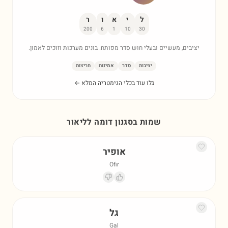
ל
י
א
ו
ר
200
6
1
10
30
יציבים, מעשיים ובעלי חוש סדר מפותח. בונים מערכות וזוכים לאמון.
יציבות
סדר
אמינות
חריצות
גלו עוד בכלי הגימטריה המלא ←
שמות בסגנון דומה ל
ליאור
אופיר
Ofir
גל
Gal