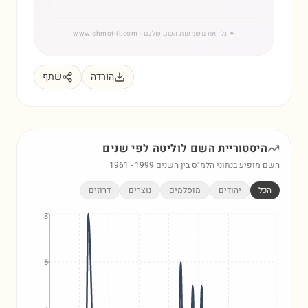
✦
גלו את משמעות השם שלכם
· www.shmot-il.com
הורדה
שתף
היסטוריית השם
לוליטה
לפי שנים
השם מופיע בנתוני הלמ"ס בין השנים
1999
-
1961
הכל
יהודים
מוסלמים
נוצרים
דרוזים
8
6