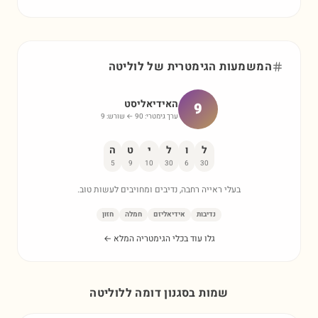
המשמעות הגימטרית של
לוליטה
האידיאליסט
9
ערך גימטרי:
90
← שורש:
9
ל
ו
ל
י
ט
ה
5
9
10
30
6
30
בעלי ראייה רחבה, נדיבים ומחויבים לעשות טוב.
נדיבות
אידיאליזם
חמלה
חזון
גלו עוד בכלי הגימטריה המלא ←
שמות בסגנון דומה ל
לוליטה