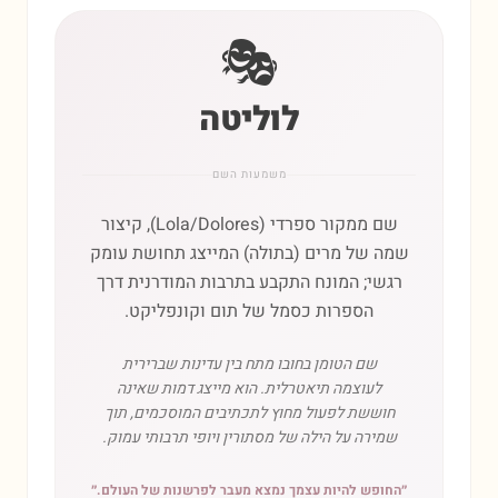
🎭
לוליטה
משמעות השם
שם ממקור ספרדי (Lola/Dolores), קיצור
שמה של מרים (בתולה) המייצג תחושת עומק
רגשי; המונח התקבע בתרבות המודרנית דרך
הספרות כסמל של תום וקונפליקט.
שם הטומן בחובו מתח בין עדינות שברירית
לעוצמה תיאטרלית. הוא מייצג דמות שאינה
חוששת לפעול מחוץ לתכתיבים המוסכמים, תוך
שמירה על הילה של מסתורין ויופי תרבותי עמוק.
״
החופש להיות עצמך נמצא מעבר לפרשנות של העולם.
״