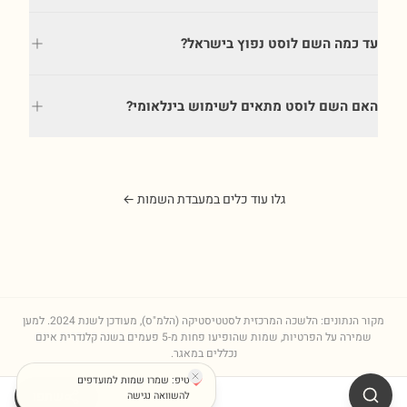
עד כמה השם לוסט נפוץ בישראל?
האם השם לוסט מתאים לשימוש בינלאומי?
גלו עוד כלים במעבדת השמות ←
מקור הנתונים: הלשכה המרכזית לסטטיסטיקה (הלמ"ס), מעודכן לשנת
2024
. למען
שמירה על הפרטיות, שמות שהופיעו פחות מ-5 פעמים בשנה קלנדרית אינם
נכללים במאגר.
טיפ: שמרו שמות למועדפים
שתפו
להשוואה נגישה