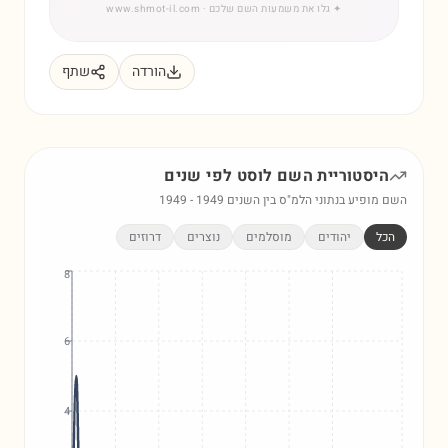
✦
גלו את משמעות השם שלכם
· www.shmot-il.com
הורדה
שתף
היסטוריית השם
לוסט
לפי שנים
השם מופיע בנתוני הלמ"ס בין השנים
1949
-
1949
הכל
יהודים
מוסלמים
נוצרים
דרוזים
8
6
4