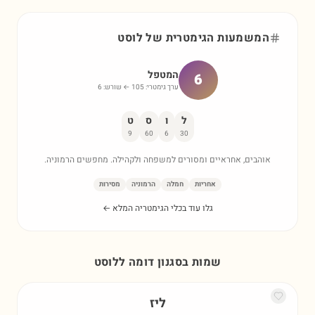
המשמעות הגימטרית של
לוסט
המטפל
6
ערך גימטרי:
105
← שורש:
6
ל
ו
ס
ט
9
60
6
30
אוהבים, אחראיים ומסורים למשפחה ולקהילה. מחפשים הרמוניה.
אחריות
חמלה
הרמוניה
מסירות
גלו עוד בכלי הגימטריה המלא ←
שמות בסגנון דומה ל
לוסט
ליז