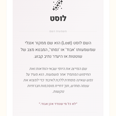
🌌
לוסט
משמעות השם
השם לוסט (Lost) הוא שם ממקור אנגלי
שמשמעותו 'אבוד' או 'נסתר', המבטא מצב של
שוטטות או היעדר נתיב קבוע.
שם המייצג את היופי שבאי-הוודאות ואת
החיפוש המתמיד אחר משמעות. הוא מעיד על
נפש שאינה מפחדת ללכת לאיבוד כדי למצוא את
עצמה מחדש, תוך דחיית מוסכמות חברתיות
נוקשות.
״
לא כל מי שנודד אכן אבוד.
״