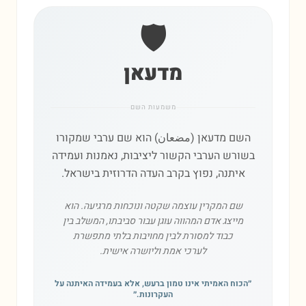
🛡️
מדעאן
משמעות השם
השם מדעאן (مضعان) הוא שם ערבי שמקורו
בשורש הערבי הקשור ליציבות, נאמנות ועמידה
איתנה, נפוץ בקרב העדה הדרוזית בישראל.
שם המקרין עוצמה שקטה ונוכחות מרגיעה. הוא
מייצג אדם המהווה עוגן עבור סביבתו, המשלב בין
כבוד למסורת לבין מחויבות בלתי מתפשרת
לערכי אמת וליושרה אישית.
״
הכוח האמיתי אינו טמון ברעש, אלא בעמידה האיתנה על
העקרונות.
״