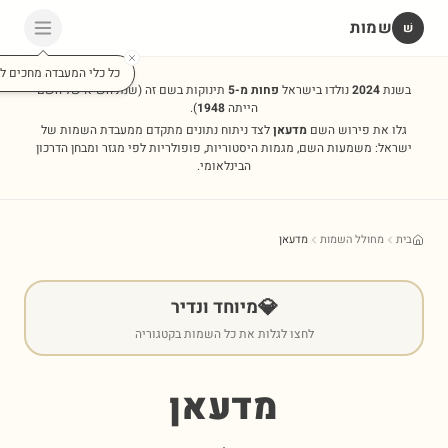
שמות
שׁ
כל כלי המעבדה מחכים לכ
בשנת
2024
נולדו בישראל
פחות מ-5
תינוקות בשם זה
(שנת השיא של השם
הייתה
1948
).
גלו את פירוש השם
מדעאן
לצד ניתוח נתונים מתקדם ממעבדת השמות של
ישראל: משמעות השם, מגמות היסטוריות, פופולריות לפי מגזר ומבחן הדרכון
הבינלאומי.
בית
מחולל השמות
מדעאן
💎
מיוחד ונדיר
לחצו לגלות את כל השמות בקטגוריה
מדעאן