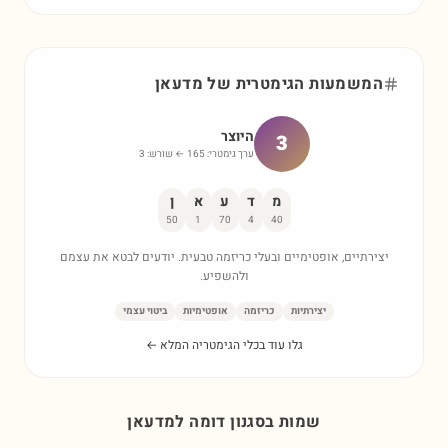
המשמעות הגימטרית של
מדעאן
היוצר
3
ערך גימטרי:
165
← שורש:
3
מ
ד
ע
א
ן
50
1
70
4
40
יצירתיים, אופטימיים ובעלי כריזמה טבעית. יודעים לבטא את עצמם
ולהשפיע.
יצירתיות
כריזמה
אופטימיות
ביטוי עצמי
גלו עוד בכלי הגימטריה המלא ←
שמות בסגנון דומה ל
מדעאן