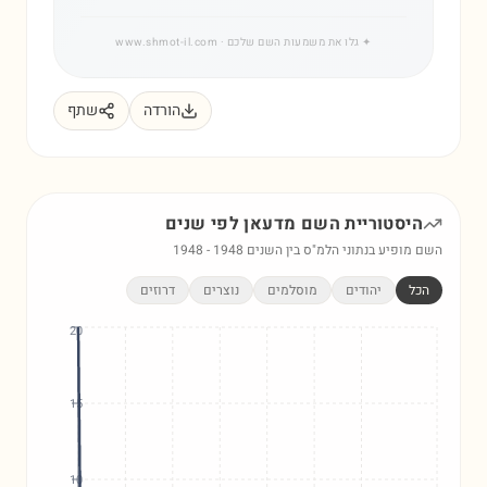
✦
גלו את משמעות השם שלכם
· www.shmot-il.com
הורדה
שתף
היסטוריית השם
מדעאן
לפי שנים
השם מופיע בנתוני הלמ"ס בין השנים
1948
-
1948
הכל
יהודים
מוסלמים
נוצרים
דרוזים
20
15
10