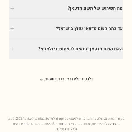
מה הפירוש של השם מדעאן?
עד כמה השם מדעאן נפוץ בישראל?
האם השם מדעאן מתאים לשימוש בינלאומי?
גלו עוד כלים במעבדת השמות ←
מקור הנתונים: הלשכה המרכזית לסטטיסטיקה (הלמ"ס), מעודכן לשנת
2024
. למען
שמירה על הפרטיות, שמות שהופיעו פחות מ-5 פעמים בשנה קלנדרית אינם
נכללים במאגר.