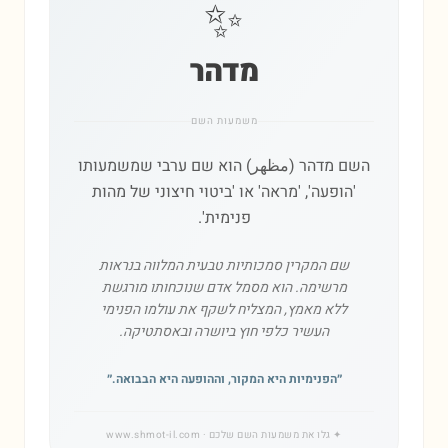
✨
מדהר
משמעות השם
השם מדהר (مظهر) הוא שם ערבי שמשמעותו
'הופעה', 'מראה' או 'ביטוי חיצוני של מהות
פנימית'.
שם המקרין סמכותיות טבעית המלווה בנראות
מרשימה. הוא מסמל אדם שנוכחותו מורגשת
ללא מאמץ, המצליח לשקף את עולמו הפנימי
העשיר כלפי חוץ ביושרה ובאסתטיקה.
״
הפנימיות היא המקור, וההופעה היא הבבואה.
״
✦
גלו את משמעות השם שלכם
· www.shmot-il.com