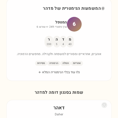
המשמעות הגימטרית של
מדהר
המטפל
6
ערך גימטרי:
249
← שורש:
6
מ
ד
ה
ר
200
5
4
40
אוהבים, אחראיים ומסורים למשפחה ולקהילה. מחפשים הרמוניה.
אחריות
חמלה
הרמוניה
מסירות
גלו עוד בכלי הגימטריה המלא ←
שמות בסגנון דומה ל
מדהר
דאהר
Daher