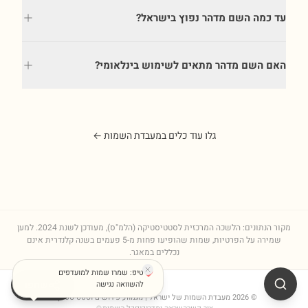
עד כמה השם מדהר נפוץ בישראל?
האם השם מדהר מתאים לשימוש בינלאומי?
גלו עוד כלים במעבדת השמות ←
מקור הנתונים: הלשכה המרכזית לסטטיסטיקה (הלמ"ס), מעודכן לשנת
2024
. למען
שמירה על הפרטיות, שמות שהופיעו פחות מ-5 פעמים בשנה קלנדרית אינם
נכללים במאגר.
טיפ: שמרו שמות למועדפים
שתפו
להשוואה נגישה
©
2026
מעבדת השמות של ישראל
| מגמות, פירושים וסטטיסטיקות