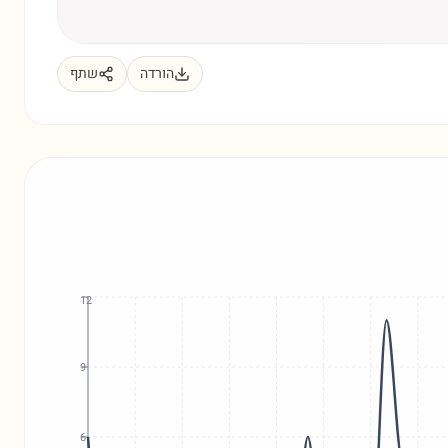
הורדה
שתף
12
9
6