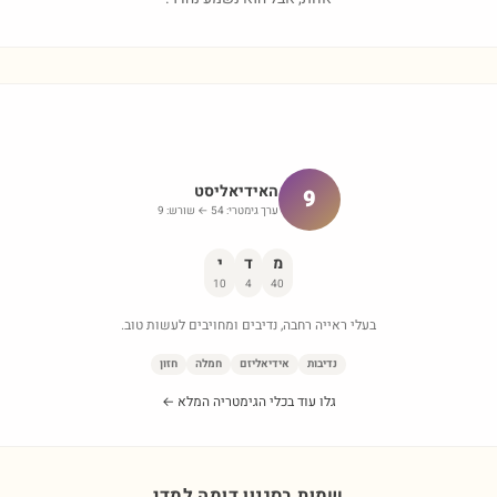
האידיאליסט
9
ערך גימטרי:
54
← שורש:
9
מ
ד
י
10
4
40
בעלי ראייה רחבה, נדיבים ומחויבים לעשות טוב.
נדיבות
אידיאליזם
חמלה
חזון
גלו עוד בכלי הגימטריה המלא ←
שמות בסגנון דומה ל
מדי