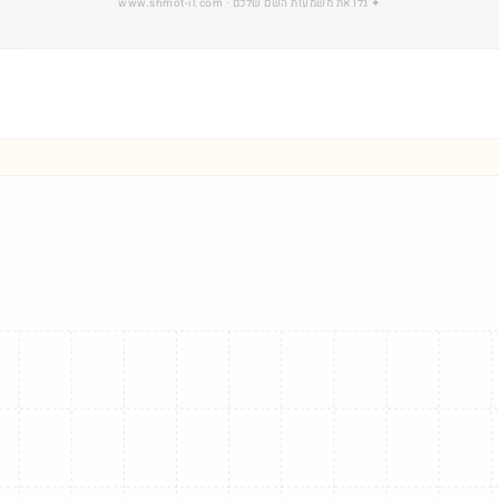
✦
גלו את משמעות השם שלכם
· www.shmot-il.com