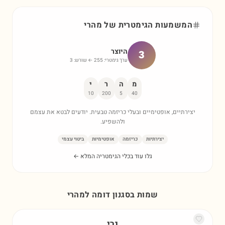
המשמעות הגימטרית של
מהרי
היוצר
3
ערך גימטרי:
255
← שורש:
3
מ
ה
ר
י
10
200
5
40
יצירתיים, אופטימיים ובעלי כריזמה טבעית. יודעים לבטא את עצמם
ולהשפיע.
יצירתיות
כריזמה
אופטימיות
ביטוי עצמי
גלו עוד בכלי הגימטריה המלא ←
שמות בסגנון דומה ל
מהרי
נרי