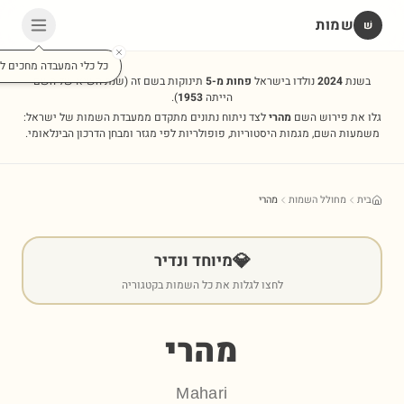
שמות
שׁ
כל כלי המעבדה מחכים לכ
בשנת
2024
נולדו בישראל
פחות מ-5
תינוקות בשם זה
(שנת השיא של השם
הייתה
1953
).
גלו את פירוש השם
מהרי
לצד ניתוח נתונים מתקדם ממעבדת השמות של ישראל:
משמעות השם, מגמות היסטוריות, פופולריות לפי מגזר ומבחן הדרכון הבינלאומי.
בית
מחולל השמות
מהרי
💎
מיוחד ונדיר
לחצו לגלות את כל השמות בקטגוריה
מהרי
Mahari