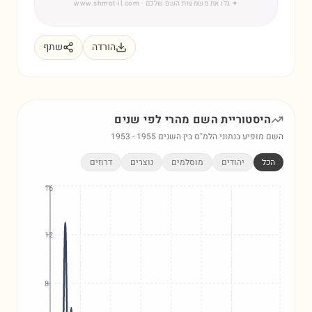
✦
גלו את משמעות השם שלכם
· www.shmot-il.com
הורדה
שתף
היסטוריית השם
מהרי
לפי שנים
השם מופיע בנתוני הלמ"ס בין השנים
1955
-
1953
הכל
יהודים
מוסלמים
נוצרים
דרוזים
16
12
8