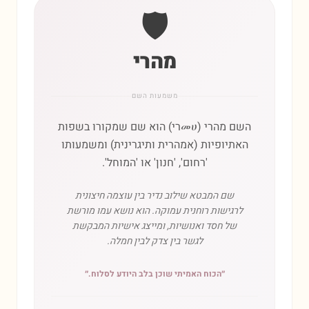
🛡️
מהרי
משמעות השם
השם מהרי (መሀרי) הוא שם שמקורו בשפות
האתיופיות (אמהרית ותיגרינית) ומשמעותו
'רחום', 'חנון' או 'המוחל'.
שם המבטא שילוב נדיר בין עוצמה חיצונית
לרגישות רוחנית עמוקה. הוא נושא עמו מורשת
של חסד ואנושיות, ומייצג אישיות המבקשת
לגשר בין צדק לבין חמלה.
״
הכוח האמיתי שוכן בלב היודע לסלוח.
״