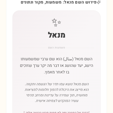
פירוש השם מנאל: משמעות, מקור ונתונים
✨
מנאל
משמעות השם
השם מנאל (منال) הוא שם ערבי שמשמעותו
הישג, יעד שהושג או דבר מה יקר ערך שזוכים
בו לאחר מאמץ.
השם מנאל נושא עמו תדר של הגשמה ותקווה.
הוא מייצג את היכולת להפוך חלומות למציאות
מוחשית, תוך שמירה על עדינות ומרחב פנימי
עשיר המוקדש לצמיחה אישית.
״
הדרך אל המטרה יפה לא פחות מרגע ההגעה אליה.
״