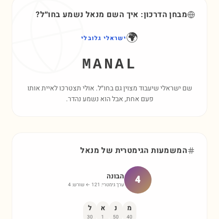
מבחן הדרכון: איך השם
מנאל
נשמע בחו״ל?
🌍
ישראלי גלובלי
MANAL
שם ישראלי שיעבוד מצוין גם בחו״ל. אולי תצטרכו לאיית אותו
פעם אחת, אבל הוא נשמע נהדר.
המשמעות הגימטרית של
מנאל
הבונה
4
ערך גימטרי:
121
← שורש:
4
מ
נ
א
ל
30
1
50
40