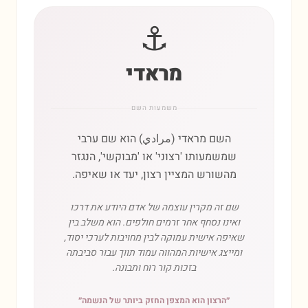
⚓
מראדי
משמעות השם
השם מראדי (مرادي) הוא שם ערבי
שמשמעותו 'רצוני' או 'מבוקשי', הנגזר
מהשורש המציין רצון, יעד או שאיפה.
שם זה מקרין עוצמה של אדם היודע את דרכו
ואינו נסחף אחר זרמים חולפים. הוא משלב בין
שאיפה אישית עמוקה לבין מחויבות לערכי יסוד,
ומייצג אישיות המהווה עמוד תווך עבור סביבתה
בזכות קור רוח ותבונה.
״
הרצון הוא המצפן החזק ביותר של הנשמה
״