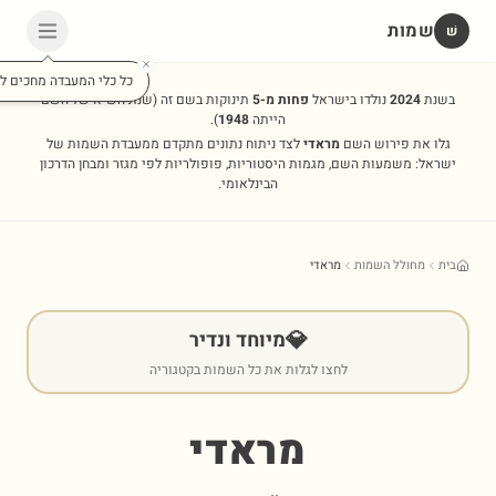
שמות
שׁ
כל כלי המעבדה מחכים לכ
בשנת
2024
נולדו בישראל
פחות מ-5
תינוקות בשם זה
(שנת השיא של השם
הייתה
1948
).
גלו את פירוש השם
מראדי
לצד ניתוח נתונים מתקדם ממעבדת השמות של
ישראל: משמעות השם, מגמות היסטוריות, פופולריות לפי מגזר ומבחן הדרכון
הבינלאומי.
בית
מחולל השמות
מראדי
💎
מיוחד ונדיר
לחצו לגלות את כל השמות בקטגוריה
מראדי