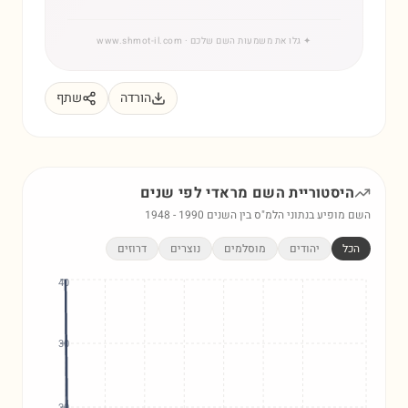
✦
גלו את משמעות השם שלכם
· www.shmot-il.com
הורדה
שתף
היסטוריית השם
מראדי
לפי שנים
השם מופיע בנתוני הלמ"ס בין השנים
1990
-
1948
הכל
יהודים
מוסלמים
נוצרים
דרוזים
40
30
20