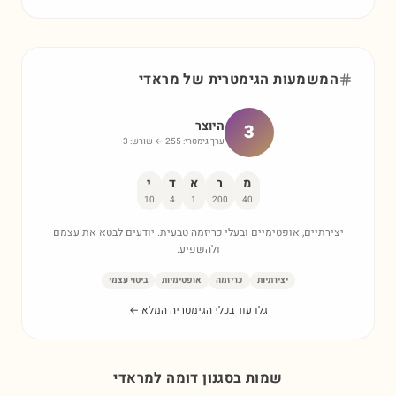
המשמעות הגימטרית של
מראדי
היוצר
3
ערך גימטרי:
255
← שורש:
3
מ
ר
א
ד
י
10
4
1
200
40
יצירתיים, אופטימיים ובעלי כריזמה טבעית. יודעים לבטא את עצמם
ולהשפיע.
יצירתיות
כריזמה
אופטימיות
ביטוי עצמי
גלו עוד בכלי הגימטריה המלא ←
שמות בסגנון דומה ל
מראדי