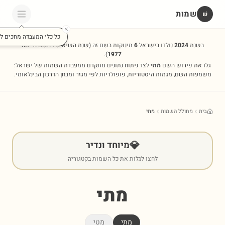
שמות
שׁ
כל כלי המעבדה מחכים לכ
בשנת
2024
נולדו בישראל
6
תינוקות בשם זה
(שנת השיא של השם הייתה
).
1977
גלו את פירוש השם
מתי
לצד ניתוח נתונים מתקדם ממעבדת השמות של ישראל:
משמעות השם, מגמות היסטוריות, פופולריות לפי מגזר ומבחן הדרכון הבינלאומי.
בית
מחולל השמות
מתי
💎
מיוחד ונדיר
לחצו לגלות את כל השמות בקטגוריה
מתי
מתי
מטי