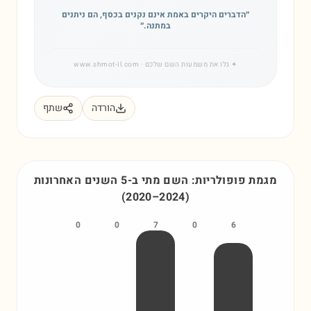
״
הדברים היקרים באמת אינם נקנים בכסף, הם ניתנים
במתנה.
״
✦
גלו את משמעות השם שלכם
· www.shmot-il.com
הורדה
שתף
מגמת פופולריות: השם
מתי
ב-5 השנים האחרונות
(
2020
–
2024
)
0
0
7
0
6