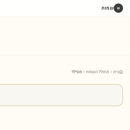
שמות
שׁ
בית
מחולל השמות
מטילד