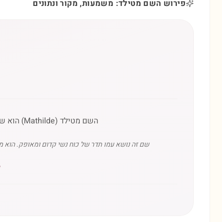
פירוש השם מטילד: משמעות, מקור ונתונים
השם מטילד (Mathilde) הוא שם בעל מקור גרמאני עתיק (Mahthildis), המורכב מהמילים 'maht' (כוח/גבורה) ו-'hild' (קרב/מלחמה).
שם זה נושא עמו תדר של כוח נשי קדום ומאופק. הוא מי
״