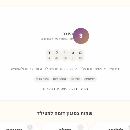
היוצר
3
ערך גימטרי:
93
← שורש:
3
מ
ט
י
ל
ד
4
30
10
9
40
יצירתיים, אופטימיים ובעלי כריזמה טבעית. יודעים לבטא את עצמם ולהשפיע.
יצירתיות
כריזמה
אופטימיות
ביטוי עצמי
גלו עוד בכלי הגימטריה המלא ←
שמות בסגנון דומה ל
מטילד