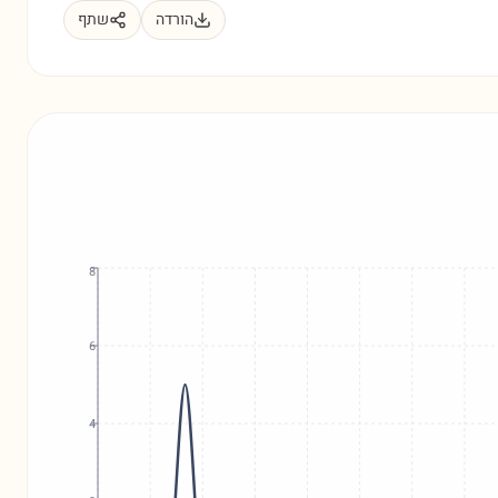
הורדה
שתף
8
6
4