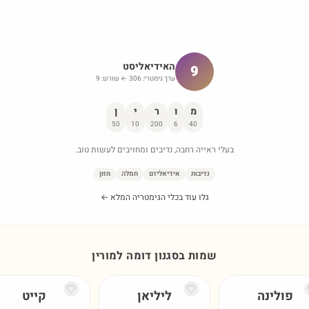
האידיאליסט
9
ערך גימטרי:
306
← שורש:
9
מ
ו
ר
י
ן
50
10
200
6
40
בעלי ראייה רחבה, נדיבים ומחויבים לעשות טוב.
נדיבות
אידיאליזם
חמלה
חזון
גלו עוד בכלי הגימטריה המלא ←
שמות בסגנון דומה ל
מורין
פולינה
ליליאן
קייט