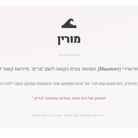
🌊
מורין
משמעות השם
וכב הים' או 'מרירות אצילה'.
 פנימית. הוא נושא עמו תדר של אדם המחפש אחר משמעות עמוקה מעבר לפני השט
״
העומק של הים נמצא בשלווה שמתחת לגלים.
״
✦
גלו את משמעות השם שלכם
· www.shmot-il.com