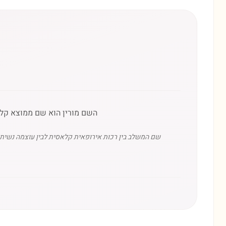
השם מורין הוא שם ממוצא קלטי/אירי (Maureen), המהווה צורת הקטנה לשם 'מרים'. פירושו קשור ל'כ
שם המשלב בין רכות אירופאית קלאסית לבין עוצמה נשית