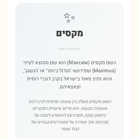
✨
מקסים
משמעות השם
השם מקסים (Максим) הוא שם ממוצא לטיני
(Maximus) שפירושו 'הגדול ביותר' או 'הנשגב',
והוא נפוץ מאוד בישראל בקרב דוברי רוסית
וצאצאיהם.
השם מקסים משלב בין עוצמה פנימית לבין רכות
אנושית כובשת. הוא מייצג אישיות המקרינה
ביטחון שקט, חום ורצון להשפיע לטובה על
סביבתה תוך שמירה על סטנדרטים גבוהים של
כבוד עצמי.