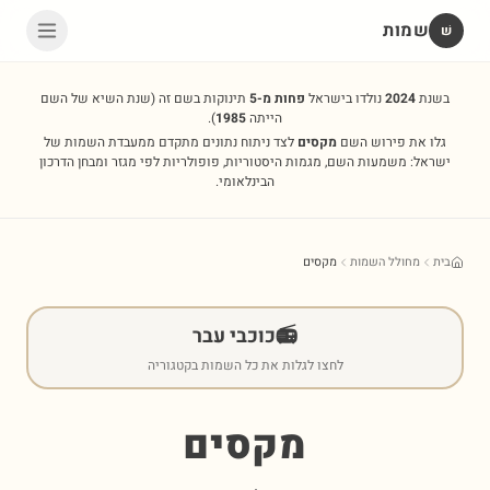
שמות
שׁ
בשנת
2024
נולדו בישראל
פחות מ-5
תינוקות בשם זה
(שנת השיא של השם
הייתה
1985
).
גלו את פירוש השם
מקסים
לצד ניתוח נתונים מתקדם ממעבדת השמות של
ישראל: משמעות השם, מגמות היסטוריות, פופולריות לפי מגזר ומבחן הדרכון
הבינלאומי.
בית
מחולל השמות
מקסים
📻
כוכבי עבר
לחצו לגלות את כל השמות בקטגוריה
מקסים