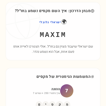
מבחן הדרכון: איך השם
מקסים
נשמע בחו״ל?
🌍
ישראלי גלובלי
MAXIM
שם ישראלי שיעבוד מצוין גם בחו״ל. אולי תצטרכו לאיית אותו
פעם אחת, אבל הוא נשמע נהדר.
המשמעות הגימטרית של
מקסים
ההוגה
7
ערך גימטרי:
250
← שורש:
7
מ
ק
ס
י
ם