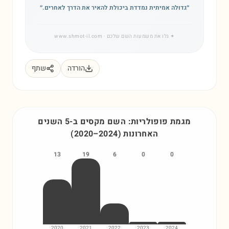
״
גדוּלה אמיתית נמדדת ביכולת להאיר את הדרך לאחרים.
״
✦
גלו את משמעות השם שלכם
· www.shmot-il.com
הורדה
שתף
מגמת פופולריות: השם
מקסים
ב-5 השנים
האחרונות
)
2024
–
2020
(
13
19
6
0
0
2020
2021
2022
2023
2024