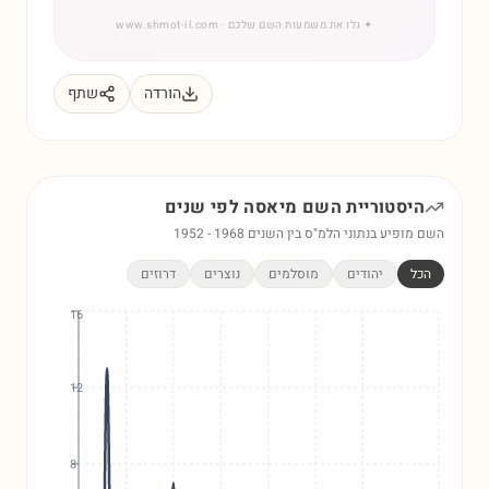
✦
גלו את משמעות השם שלכם
· www.shmot-il.com
הורדה
שתף
היסטוריית השם
מיאסה
לפי שנים
השם מופיע בנתוני הלמ"ס בין השנים
1968
-
1952
הכל
יהודים
מוסלמים
נוצרים
דרוזים
16
12
8