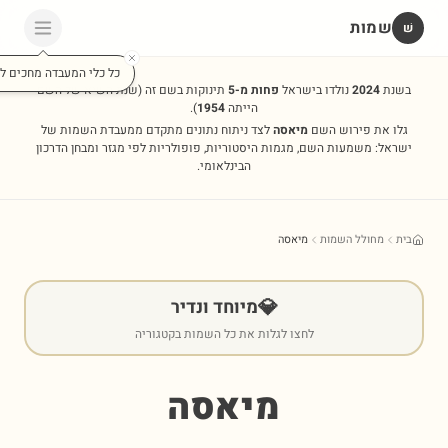
שמות
שׁ
כל כלי המעבדה מחכים לכ
בשנת
2024
נולדו בישראל
פחות מ-5
תינוקות בשם זה
(שנת השיא של השם
הייתה
1954
).
גלו את פירוש השם
מיאסה
לצד ניתוח נתונים מתקדם ממעבדת השמות של
ישראל: משמעות השם, מגמות היסטוריות, פופולריות לפי מגזר ומבחן הדרכון
הבינלאומי.
בית
מחולל השמות
מיאסה
💎
מיוחד ונדיר
לחצו לגלות את כל השמות בקטגוריה
מיאסה