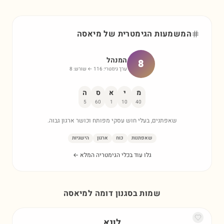
המשמעות הגימטרית של
מיאסה
המנהל
8
ערך גימטרי:
116
← שורש:
8
מ
י
א
ס
ה
5
60
1
10
40
שאפתנים, בעלי חוש עסקי מפותח וכושר ארגון גבוה.
שאפתנות
כוח
ארגון
הישגיות
גלו עוד בכלי הגימטריה המלא ←
שמות בסגנון דומה ל
מיאסה
לונא