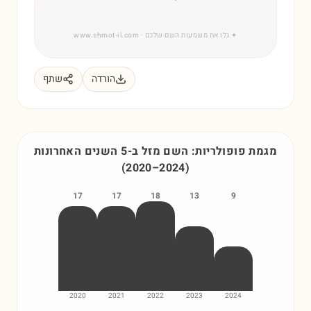
✦
גלו את משמעות השם שלכם
· www.shmot-il.com
הורדה
שתף
מגמת פופולריות: השם
מזל
ב-5 השנים האחרונות
(
2020
–
2024
)
17
17
18
13
9
2020
2021
2022
2023
2024