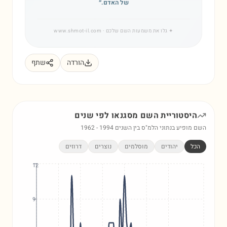
של האדם.
״
✦
גלו את משמעות השם שלכם
· www.shmot-il.com
הורדה
שתף
היסטוריית השם
מסגנאו
לפי שנים
השם מופיע בנתוני הלמ"ס בין השנים
1994
-
1962
הכל
יהודים
מוסלמים
נוצרים
דרוזים
12
9