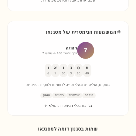
פעם אחת, אבל הוא נשמע נהדר.
המשמעות הגימטרית של
מסגנאו
ההוגה
7
ערך גימטרי:
160
← שורש:
7
מ
ס
ג
נ
א
ו
6
1
50
3
60
40
עמוקים, אנליטיים ובעלי נטייה לרוחניות ולחקירה פנימית.
חוכמה
אנליטיות
רוחניות
עומק
גלו עוד בכלי הגימטריה המלא ←
שמות בסגנון דומה ל
מסגנאו