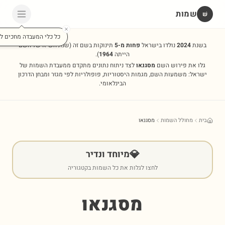
שמות
שׁ
כל כלי המעבדה מחכים לכ
בשנת
2024
נולדו בישראל
פחות מ-5
תינוקות בשם זה
(שנת השיא של השם
הייתה
1964
).
גלו את פירוש השם
מסגנאו
לצד ניתוח נתונים מתקדם ממעבדת השמות של
ישראל: משמעות השם, מגמות היסטוריות, פופולריות לפי מגזר ומבחן הדרכון
הבינלאומי.
בית
מחולל השמות
מסגנאו
💎
מיוחד ונדיר
לחצו לגלות את כל השמות בקטגוריה
מסגנאו