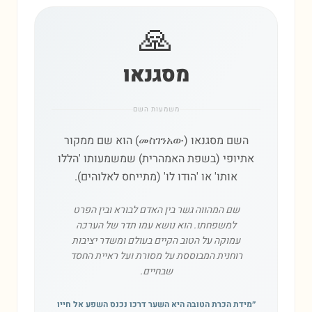
🙏
מסגנאו
משמעות השם
השם מסגנאו (መስገንአው) הוא שם ממקור
אתיופי (בשפת האמהרית) שמשמעותו 'הללו
אותו' או 'הודו לו' (מתייחס לאלוהים).
שם המהווה גשר בין האדם לבורא ובין הפרט
למשפחתו. הוא נושא עמו תדר של הערכה
עמוקה על הטוב הקיים בעולם ומשדר יציבות
רוחנית המבוססת על מסורת ועל ראיית החסד
שבחיים.
״
מידת הכרת הטובה היא השער דרכו נכנס השפע אל חייו