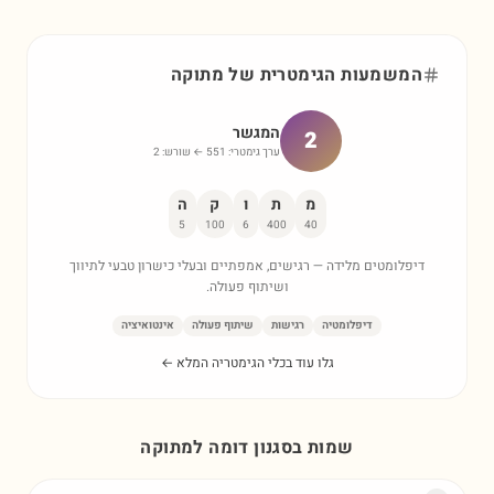
המשמעות הגימטרית של
מתוקה
המגשר
2
ערך גימטרי:
551
← שורש:
2
מ
ת
ו
ק
ה
5
100
6
400
40
דיפלומטים מלידה — רגישים, אמפתיים ובעלי כישרון טבעי לתיווך
ושיתוף פעולה.
דיפלומטיה
רגישות
שיתוף פעולה
אינטואיציה
גלו עוד בכלי הגימטריה המלא ←
שמות בסגנון דומה ל
מתוקה