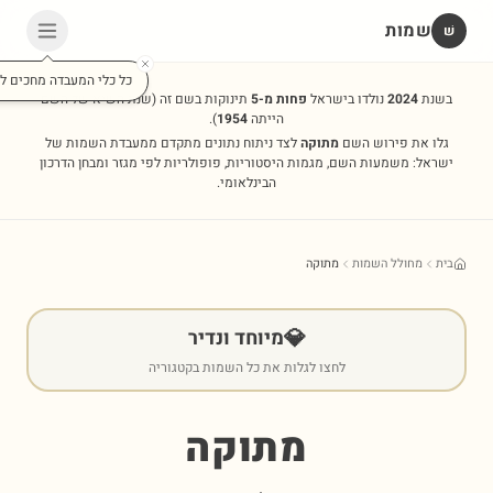
שמות
שׁ
כל כלי המעבדה מחכים לכ
בשנת
2024
נולדו בישראל
פחות מ-5
תינוקות בשם זה
(שנת השיא של השם
הייתה
1954
).
גלו את פירוש השם
מתוקה
לצד ניתוח נתונים מתקדם ממעבדת השמות של
ישראל: משמעות השם, מגמות היסטוריות, פופולריות לפי מגזר ומבחן הדרכון
הבינלאומי.
בית
מחולל השמות
מתוקה
💎
מיוחד ונדיר
לחצו לגלות את כל השמות בקטגוריה
מתוקה