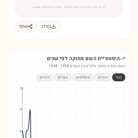
✦
גלו את משמעות השם שלכם
· www.shmot-il.com
הורדה
שתף
היסטוריית השם
מתוקה
לפי שנים
השם מופיע בנתוני הלמ"ס בין השנים
1954
-
1948
הכל
יהודים
מוסלמים
נוצרים
דרוזים
12
9
6