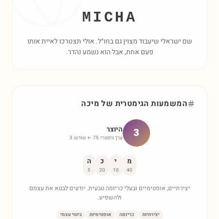
MICHA
שם ישראלי שיעבוד מצוין גם בחו״ל. אולי תצטרכו לאיית אותו
פעם אחת, אבל הוא נשמע נהדר.
המשמעות הגימטרית של
מיכה
היוצר
3
ערך גימטרי:
75
← שורש:
3
מ
י
כ
ה
5
20
10
40
יצירתיים, אופטימיים ובעלי כריזמה טבעית. יודעים לבטא את עצמם
ולהשפיע.
יצירתיות
כריזמה
אופטימיות
ביטוי עצמי