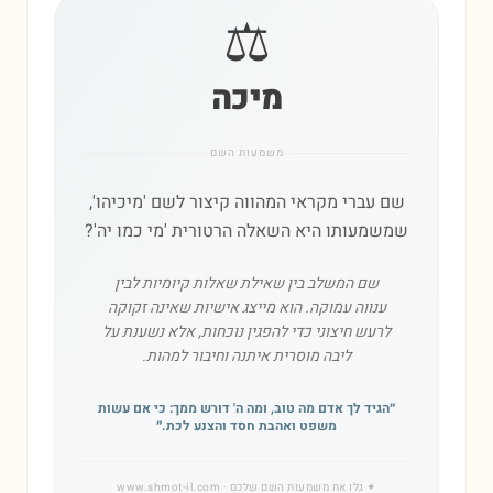
⚖️
מיכה
משמעות השם
שם עברי מקראי המהווה קיצור לשם 'מיכיהו',
שמשמעותו היא השאלה הרטורית 'מי כמו יה'?
שם המשלב בין שאילת שאלות קיומיות לבין
ענווה עמוקה. הוא מייצג אישיות שאינה זקוקה
לרעש חיצוני כדי להפגין נוכחות, אלא נשענת על
ליבה מוסרית איתנה וחיבור למהות.
״
הגיד לך אדם מה טוב, ומה ה' דורש ממך: כי אם עשות
משפט ואהבת חסד והצנע לכת.
״
✦
גלו את משמעות השם שלכם
· www.shmot-il.com