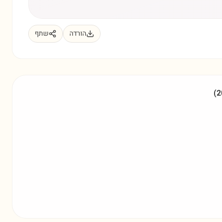
הורדה
שתף
(
2