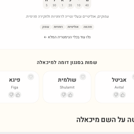
5
30
1
20
10
40
עמוקים, אנליטיים ובעלי נטייה לרוחניות ולחקירה פנימית.
חוכמה
אנליטיות
רוחניות
עומק
גלו עוד בכלי הגימטריה המלא ←
שמות בסגנון דומה ל
מיכאלה
אביטל
שולמית
פיגא
Figa
Shulamit
Avital
טה על השם
מיכאלה