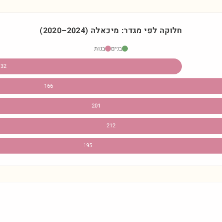
חלוקה לפי מגדר:
מיכאלה
)
2024
–
2020
(
בנים
בנות
132
166
201
212
195