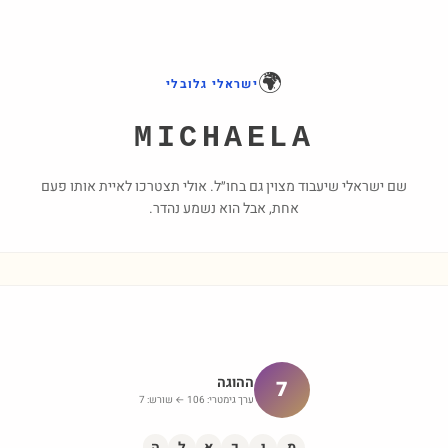
🌍
ישראלי גלובלי
MICHAELA
שם ישראלי שיעבוד מצוין גם בחו״ל. אולי תצטרכו לאיית אותו פעם
אחת, אבל הוא נשמע נהדר.
ההוגה
7
ערך גימטרי:
106
← שורש:
7
מ
י
כ
א
ל
ה