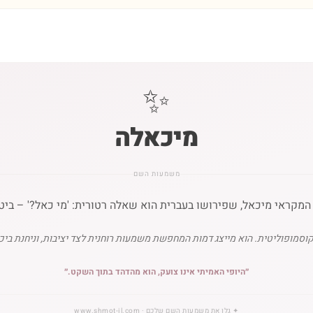
✨
מיכאלה
משמעות השם
קראי מיכאל, שפירושו בעברית הוא שאלה רטורית: 'מי כאל?' – ביטוי
וסמופוליטית. הוא מייצג דמות המחפשת משמעות רוחנית לצד יציבות, וניחנת ביכו
״
היופי האמיתי אינו צועק, הוא מהדהד בתוך השקט.
״
✦
גלו את משמעות השם שלכם
· www.shmot-il.com