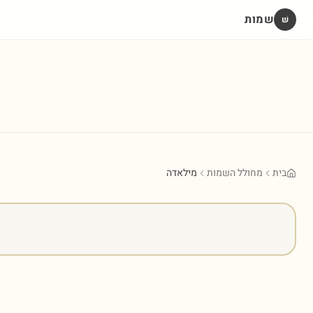
שמות
שׁ
בית
מחולל השמות
מילאדה