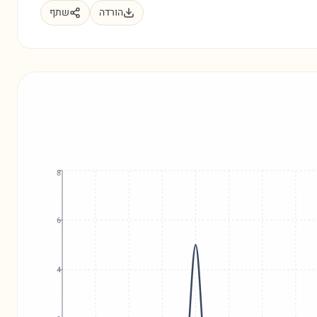
הורדה
שתף
8
6
4