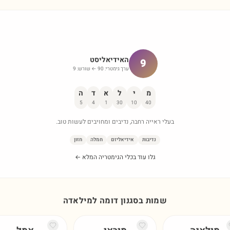
האידיאליסט
9
ערך גימטרי:
90
← שורש:
9
מ
י
ל
א
ד
ה
5
4
1
30
10
40
בעלי ראייה רחבה, נדיבים ומחויבים לעשות טוב.
נדיבות
אידיאליזם
חמלה
חזון
גלו עוד בכלי הגימטריה המלא ←
שמות בסגנון דומה ל
מילאדה