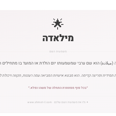
🌟
מילאדה
משמעות השם
(ميلادة) הוא שם ערבי שמשמעותו יום הולדת או המועד בו מתחילים ח
מידית ופריצה קדימה. הוא מבטא אישיות המביאה עמה רעננות, תקווה ויכולת להפ
״
בכל סוף מסתתרת התחלה של משהו נפלא.
״
✦
גלו את משמעות השם שלכם
· www.shmot-il.com