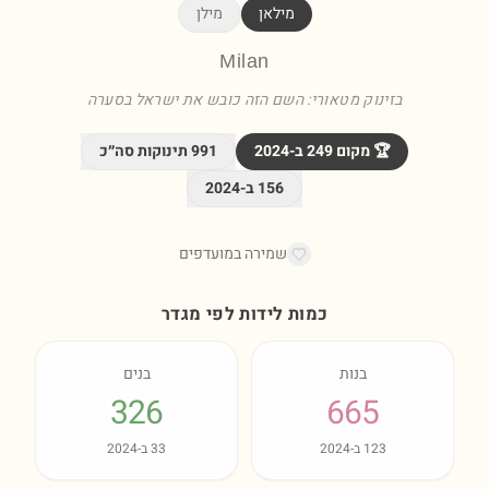
מילאן
מילן
Milan
בזינוק מטאורי: השם הזה כובש את ישראל בסערה
🏆 מקום
249
ב-
2024
991
תינוקות סה״כ
156
ב-
2024
שמירה במועדפים
כמות לידות לפי מגדר
בנות
בנים
326
665
123
ב-
2024
33
ב-
2024