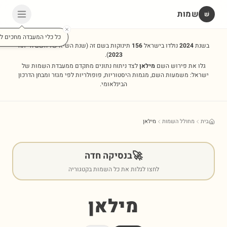
שמות
שׁ
כל כלי המעבדה מחכים לכ
בשנת
2024
נולדו בישראל
156
תינוקות בשם זה
(שנת השיא של השם הייתה
).
2023
גלו את פירוש השם
מילאן
לצד ניתוח נתונים מתקדם ממעבדת השמות של
ישראל: משמעות השם, מגמות היסטוריות, פופולריות לפי מגזר ומבחן הדרכון
הבינלאומי.
בית
מחולל השמות
מילאן
🚀
בנסיקה חדה
לחצו לגלות את כל השמות בקטגוריה
מילאן