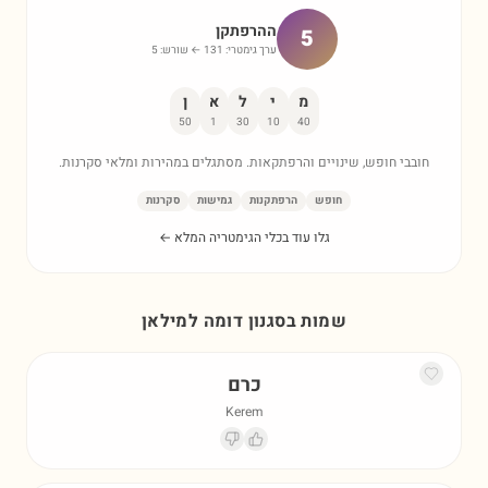
ההרפתקן
5
ערך גימטרי:
131
← שורש:
5
מ
י
ל
א
ן
50
1
30
10
40
חובבי חופש, שינויים והרפתקאות. מסתגלים במהירות ומלאי סקרנות.
חופש
הרפתקנות
גמישות
סקרנות
גלו עוד בכלי הגימטריה המלא ←
שמות בסגנון דומה ל
מילאן
כרם
Kerem