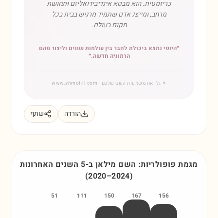
כריזמטית. הוא מבטא אינדיבידואליזם ותחושת
מרחב, ומייצג אדם שתמיד מרגיש בבית בכל
מקום בעולם.
״
היופי נמצא ביכולת לחבר בין עולמות שונים וליצור מהם
הרמוניה חדשה.
״
✦
גלו את משמעות השם שלכם
· www.shmot-il.com
הורדה
שתף
מגמת פופולריות: השם
מילאן
ב-5 השנים האחרונות
(
2020
–
2024
)
51
111
150
167
156