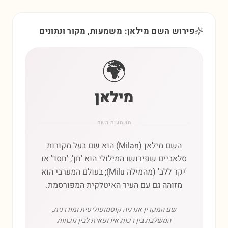
פירוש השם מילאן: משמעות, מקור ונתונים
🌍
מילאן
משמעות השם
השם מילאן (Milan) הוא שם בעל מקורות
סלאביים שפירושו המילולי הוא 'חן', 'חסד' או
'יקר ללב' (מהמילה Milu); בעולם המערבי הוא
מזוהה גם עם העיר האיטלקית המפורסמת.
שם המקרין אנרגיה קוסמופוליטית ומודרנית,
המשלבת בין רכות אירופאית לבין נוכחות