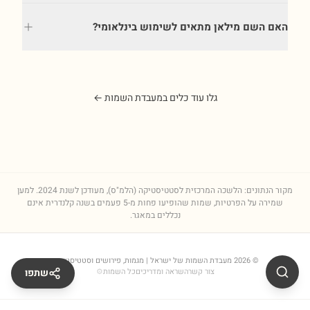
האם השם מילאן מתאים לשימוש בינלאומי?
גלו עוד כלים במעבדת השמות ←
מקור הנתונים: הלשכה המרכזית לסטטיסטיקה (הלמ"ס), מעודכן לשנת
2024
. למען
שמירה על הפרטיות, שמות שהופיעו פחות מ-5 פעמים בשנה קלנדרית אינם
נכללים במאגר.
©
2026
מעבדת השמות של ישראל
| מגמות, פירושים וסטטיסטיקות
צור קשר
השראה ומדריכים
כל השמות
⚙
שתפו