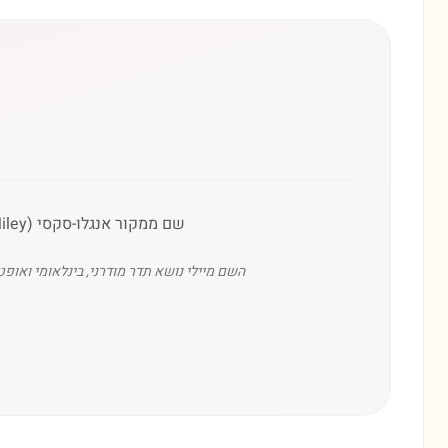
שם ממקור אנגלו-סקסי (Miley), שהתפתח ככינוי חיבה לשם 'מיילס' (Miles) שפירושו חייל, או נגזר מהמילה 'Smiley' (חייכנית).
השם מיילי נושא תדר מודרני, בינלאומי ואופט