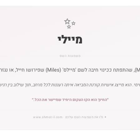
✨
מיילי
משמעות השם
ימי. הוא מייצג אישיות קורנת המביאה איתה רעננות לכל מרחב, תוך שילוב בין רגי
״
החיוך הוא הקו העקום היחיד שמיישר את הכל.
״
✦
גלו את משמעות השם שלכם
· www.shmot-il.com