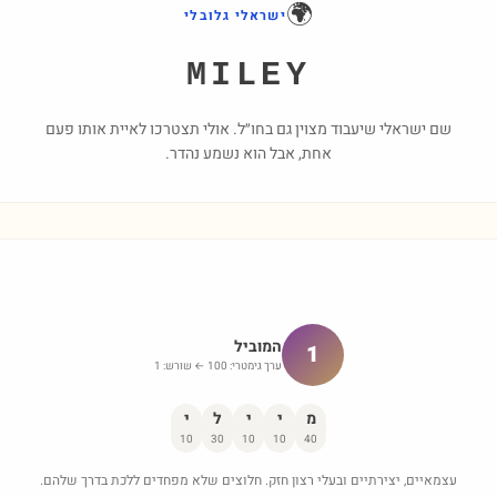
🌍
ישראלי גלובלי
MILEY
שם ישראלי שיעבוד מצוין גם בחו״ל. אולי תצטרכו לאיית אותו פעם
אחת, אבל הוא נשמע נהדר.
המוביל
1
ערך גימטרי:
100
← שורש:
1
מ
י
י
ל
י
10
30
10
10
40
עצמאיים, יצירתיים ובעלי רצון חזק. חלוצים שלא מפחדים ללכת בדרך שלהם.