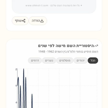
✦
גלו את משמעות השם שלכם
· www.shmot-il.com
הורדה
שתף
היסטוריית השם
מישה
לפי שנים
השם מופיע בנתוני הלמ"ס בין השנים
1962
-
1948
הכל
יהודים
מוסלמים
נוצרים
דרוזים
8
6
4