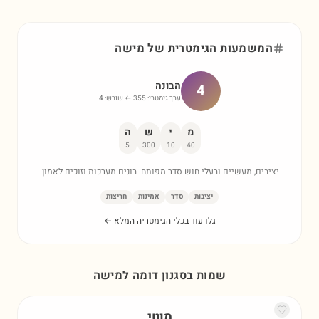
המשמעות הגימטרית של
מישה
הבונה
4
ערך גימטרי:
355
← שורש:
4
מ
י
ש
ה
5
300
10
40
יציבים, מעשיים ובעלי חוש סדר מפותח. בונים מערכות וזוכים לאמון.
יציבות
סדר
אמינות
חריצות
גלו עוד בכלי הגימטריה המלא ←
שמות בסגנון דומה ל
מישה
מוטי