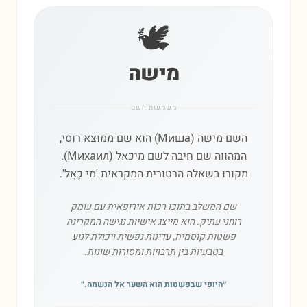
🕊️
מישה
משמעות השם
השם מישה (Миша) הוא שם ממוצא רוסי,
המהווה שם חיבה לשם מיכאל (Михаил).
מקורו בשאלה הרטורית המקראית 'מִי כָאֵל'.
שם המשלב בתוכו רכות אירופאית עם עומק
רוחני עתיק. הוא מייצג אישיות נגישה המקרינה
פשטות קוסמית, עדינות נפשית ויכולת לנוע
בטבעיות בין תרבויות ומסורות שונות.
״
היופי שבפשטות הוא השער אל הנשמה.
״