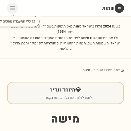
שמות
שׁ
כל כלי המעבדה מחכים לכ
בשנת
2024
נולדו בישראל
פחות מ-5
תינוקות בשם זה
(שנת השיא של השם
הייתה
1954
).
גלו את פירוש השם
מישה
לצד ניתוח נתונים מתקדם ממעבדת השמות של
ישראל: משמעות השם, מגמות היסטוריות, פופולריות לפי מגזר ומבחן הדרכון
הבינלאומי.
בית
מחולל השמות
מישה
💎
מיוחד ונדיר
לחצו לגלות את כל השמות בקטגוריה
מישה