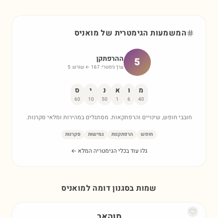
המשמעות הגימטרית של
מואניס
ההרפתקן
5
ערך גימטרי:
167
← שורש:
5
מ
ו
א
נ
י
ס
60
10
50
1
6
40
חובבי חופש, שינויים והרפתקאות. מסתגלים במהירות ומלאי סקרנות.
חופש
הרפתקנות
גמישות
סקרנות
גלו עוד בכלי הגימטריה המלא ←
שמות בסגנון דומה ל
מואניס
מוהאב