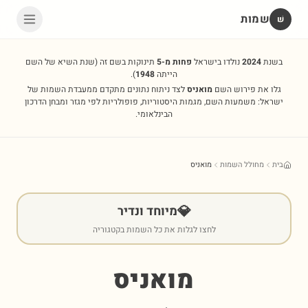
שמות
שׁ
בשנת
2024
נולדו בישראל
פחות מ-5
תינוקות בשם זה
(שנת השיא של השם
הייתה
1948
).
גלו את פירוש השם
מואניס
לצד ניתוח נתונים מתקדם ממעבדת השמות של
ישראל: משמעות השם, מגמות היסטוריות, פופולריות לפי מגזר ומבחן הדרכון
הבינלאומי.
בית
מחולל השמות
מואניס
💎
מיוחד ונדיר
לחצו לגלות את כל השמות בקטגוריה
מואניס