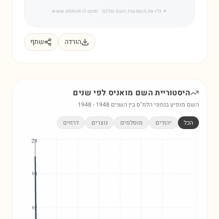
✦
גלו את משמעות השם שלכם
· www.shmot-il.com
הורדה
שתף
היסטוריית השם
מואניס
לפי שנים
השם מופיע בנתוני הלמ"ס בין השנים
1948
-
1948
הכל
יהודים
מוסלמים
נוצרים
דרוזים
24
18
12