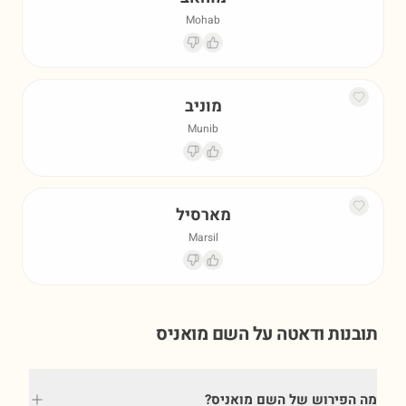
Mohab
מוניב
Munib
מארסיל
Marsil
תובנות ודאטה על השם
מואניס
מה הפירוש של השם מואניס?