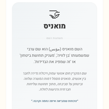
🤝
מואניס
משמעות השם
השם מואניס (مؤنس) הוא שם ערבי
שמשמעותו 'בן לוויה', 'מעניק תחושת ביטחון'
או 'זה שמפיג את הבדידות'.
שם המקרין חום אנושי עמוק ויכולת נדירה לחבר
בין אנשים. מואניס מסמל דמות המשרה שלווה
וביטחון על סביבתה, מתוך תחושת שליחות
חברתית ורגישות לזולת.
״
נוכחות שמביאה איתה נחמה וקרבה.
״