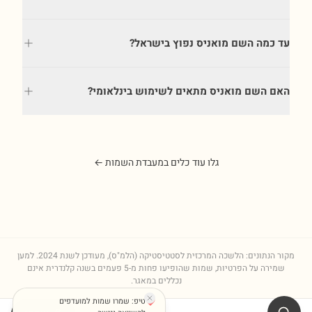
עד כמה השם מואניס נפוץ בישראל?
האם השם מואניס מתאים לשימוש בינלאומי?
גלו עוד כלים במעבדת השמות ←
מקור הנתונים: הלשכה המרכזית לסטטיסטיקה (הלמ"ס), מעודכן לשנת
2024
. למען
שמירה על הפרטיות, שמות שהופיעו פחות מ-5 פעמים בשנה קלנדרית אינם
נכללים במאגר.
טיפ: שמרו שמות למועדפים