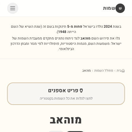
שמות
שׁ
בשנת
2024
נולדו בישראל
פחות מ-5
תינוקות בשם זה
(שנת השיא של השם
הייתה
1948
).
גלו את פירוש השם
מוהאב
לצד ניתוח נתונים מתקדם ממעבדת השמות של
ישראל: משמעות השם, מגמות היסטוריות, פופולריות לפי מגזר ומבחן הדרכון
הבינלאומי.
בית
מחולל השמות
מוהאב
🏺
פריט אספנים
לחצו לגלות את כל השמות בקטגוריה
מוהאב