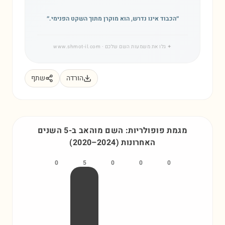
״
הכבוד אינו נדרש, הוא מוקרן מתוך השקט הפנימי.
״
✦
גלו את משמעות השם שלכם
· www.shmot-il.com
הורדה
שתף
מגמת פופולריות: השם
מוהאב
ב-5 השנים
האחרונות
)
2024
–
2020
(
0
5
0
0
0