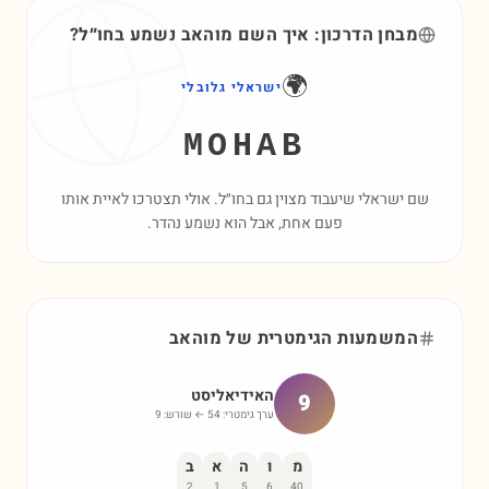
מבחן הדרכון: איך השם
מוהאב
נשמע בחו״ל?
🌍
ישראלי גלובלי
MOHAB
שם ישראלי שיעבוד מצוין גם בחו״ל. אולי תצטרכו לאיית אותו
פעם אחת, אבל הוא נשמע נהדר.
המשמעות הגימטרית של
מוהאב
האידיאליסט
9
ערך גימטרי:
54
← שורש:
9
מ
ו
ה
א
ב
2
1
5
6
40