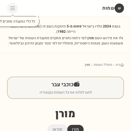
שמות
שׁ
כל כלי המעבדה מחכים לכ
בשנת
2024
נולדו בישראל
פחות מ-5
תינוקות בשם זה
(שנת השיא של השם
הייתה
1982
).
גלו את פירוש השם
מורן
לצד ניתוח נתונים מתקדם ממעבדת השמות של ישראל:
משמעות השם, מגמות היסטוריות, פופולריות לפי מגזר ומבחן הדרכון הבינלאומי.
בית
מחולל השמות
מורן
📻
כוכבי עבר
לחצו לגלות את כל השמות בקטגוריה
מורן
מורן
מוראן