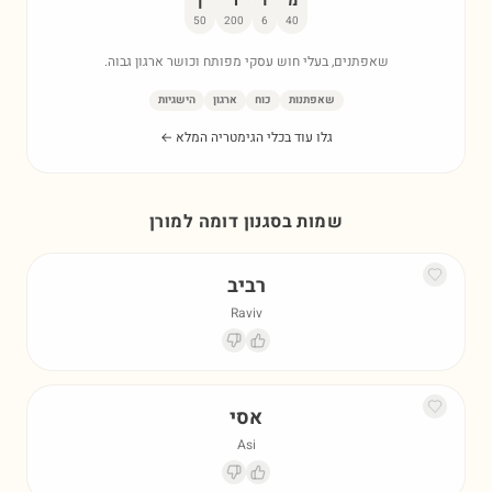
מ
ו
ר
ן
50
200
6
40
שאפתנים, בעלי חוש עסקי מפותח וכושר ארגון גבוה.
שאפתנות
כוח
ארגון
הישגיות
גלו עוד בכלי הגימטריה המלא ←
שמות בסגנון דומה ל
מורן
רביב
Raviv
אסי
Asi