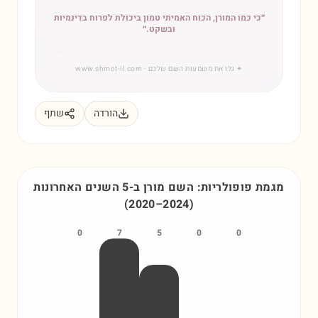
״
כי כמו המורן, הכוח האמיתי טמון ביכולת לפרוח בדינמיות
ובשקט.
״
✦
גלו את משמעות השם שלכם
· www.shmot-il.com
הורדה
שתף
מגמת פופולריות: השם
מורן
ב-5 השנים האחרונות
(
2020
–
2024
)
0
7
5
0
0