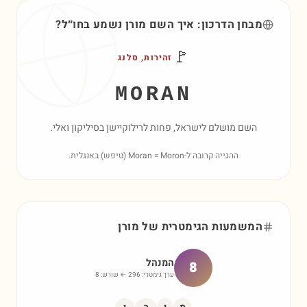
מבחן הדרכון: איך השם
מורן
נשמע בחו״ל?
🚩
זהירות, סלנג
MORAN
השם מושלם לישראל, פחות לרילוקיישן בסיליקון ואלי.
ההגייה קרובה ל-Moran = Moron (טיפש) באנגלית.
המשמעות הגימטרית של
מורן
המנהל
8
ערך גימטרי:
296
← שורש:
8