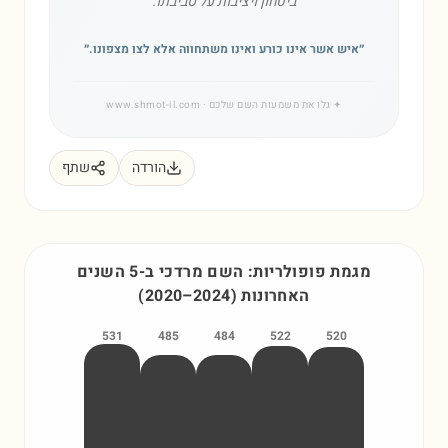
ביטחון ויציבות על סביבתו.
״
איש אשר אינו כורע ואינו משתחווה אלא לצו מצפונו.
״
✦
גלו את משמעות השם שלכם
· www.shmot-il.com
הורדה
שתף
מגמת פופולריות: השם
מרדכי
ב-5 השנים
האחרונות
)
2024
–
2020
(
531
485
484
522
520