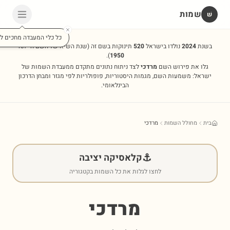
שמות
שׁ
כל כלי המעבדה מחכים לכ
בשנת
2024
נולדו בישראל
520
תינוקות בשם זה
(שנת השיא של השם הייתה
).
1950
גלו את פירוש השם
מרדכי
לצד ניתוח נתונים מתקדם ממעבדת השמות של
ישראל: משמעות השם, מגמות היסטוריות, פופולריות לפי מגזר ומבחן הדרכון
הבינלאומי.
בית
מחולל השמות
מרדכי
⚓
קלאסיקה יציבה
לחצו לגלות את כל השמות בקטגוריה
מרדכי