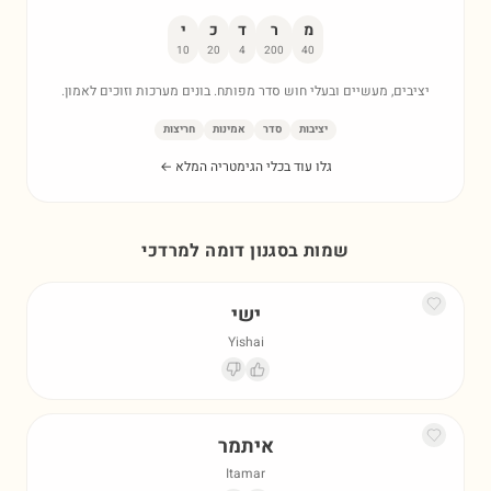
מ
ר
ד
כ
י
10
20
4
200
40
יציבים, מעשיים ובעלי חוש סדר מפותח. בונים מערכות וזוכים לאמון.
יציבות
סדר
אמינות
חריצות
גלו עוד בכלי הגימטריה המלא ←
שמות בסגנון דומה ל
מרדכי
ישי
Yishai
איתמר
Itamar