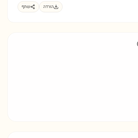
הורדה
שתף