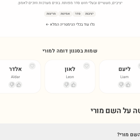
יציבים, מעשיים ובעלי חוש סדר מפותח. בונים מערכות וזוכים לאמון.
יציבות
סדר
אמינות
חריצות
גלו עוד בכלי הגימטריה המלא ←
שמות בסגנון דומה ל
מורי
ליעם
לאון
אלדר
Aldar
Leon
Liam
טה על השם
מורי
שם מורי?