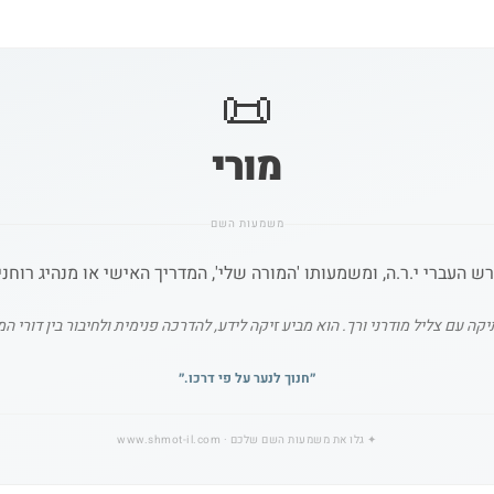
📜
מורי
משמעות השם
 העברי י.ר.ה, ומשמעותו 'המורה שלי', המדריך האישי או מנהיג רוחני 
 עם צליל מודרני ורך. הוא מביע זיקה לידע, להדרכה פנימית ולחיבור בין דורי המ
״
חנוך לנער על פי דרכו.
״
✦
גלו את משמעות השם שלכם
· www.shmot-il.com