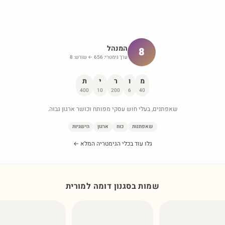
המנהל
8
ערך גימטרי:
656
← שורש:
8
מ
ו
ר
י
ת
400
10
200
6
40
שאפתנים, בעלי חוש עסקי מפותח וכושר ארגון גבוה.
שאפתנות
כוח
ארגון
הישגיות
גלו עוד בכלי הגימטריה המלא ←
שמות בסגנון דומה ל
מורית