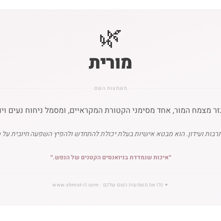
🌿
מורית
משמעות השם
זר מצמח המור, אחד מסימני הקטורת המקראיים, ומסמל ניחוח נעים ויו
רבות ועידון. הוא מבטא אישיות בעלת יכולת להתחדש ולהפיץ השפעה חיובית על 
״
איכות שנמדדת בניואנסים הקטנים של הנפש.
״
✦
גלו את משמעות השם שלכם
· www.shmot-il.com