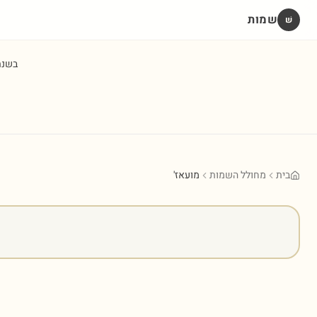
שמות
שׁ
בשנ
בית
מחולל השמות
מועאז'