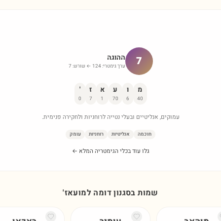
ההוגה
7
ערך גימטרי:
124
← שורש:
7
מ
ו
ע
א
ז
'
0
7
1
70
6
40
עמוקים, אנליטיים ובעלי נטייה לרוחניות ולחקירה פנימית.
חוכמה
אנליטיות
רוחניות
עומק
גלו עוד בכלי הגימטריה המלא ←
שמות בסגנון דומה ל
מועאז'