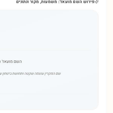
פירוש השם מועאז': משמעות, מקור ונתונים
השם מועאז' (م
שם המקרין עוצמה שקטה ותחושת ביטחון עמוק