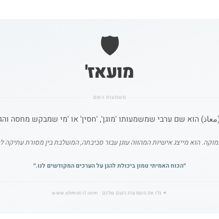
🛡️
מועאז'
משמעות השם
عاذ) הוא שם ערבי שמשמעותו 'מוגן', 'חסין' או 'מי שמבקש מחסה והג
ה. הוא מייצג אישיות המהווה עוגן עבור סביבתה, המשלבת בין מסורת עתיקה לבי
״
הכוח האמיתי טמון ביכולת להגן על הערכים המקודשים לנו.
״
✦
גלו את משמעות השם שלכם
· www.shmot-il.com