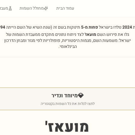
עמוד הבית
מחולל השמות
מעבד
ת
2024
נולדו בישראל
פחות מ-5
תינוקות בשם זה
(שנת השיא של השם הייתה
994
גלו את פירוש השם
מועאז'
לצד ניתוח נתונים מתקדם ממעבדת השמות של
ישראל: משמעות השם, מגמות היסטוריות, פופולריות לפי מגזר ומבחן הדרכון
הבינלאומי.
💎
מיוחד ונדיר
לחצו לגלות את כל השמות בקטגוריה
מועאז'