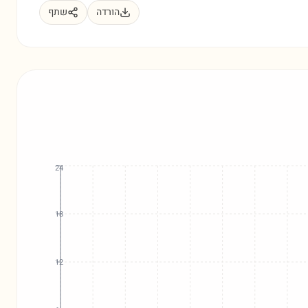
הורדה
שתף
24
18
12