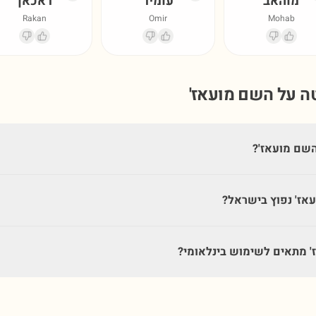
מוהאב
עומיר
ראכאן
Rakan
Omir
Mohab
טה על השם
מועאז'
שם מועאז'?
אז' נפוץ בישראל?
 מתאים לשימוש בינלאומי?