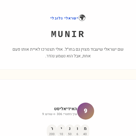
🌍
ישראלי גלובלי
MUNIR
שם ישראלי שיעבוד מצוין גם בחו״ל. אולי תצטרכו לאיית אותו פעם
אחת, אבל הוא נשמע נהדר.
האידיאליסט
9
ערך גימטרי:
306
← שורש:
9
מ
ו
נ
י
ר
200
10
50
6
40