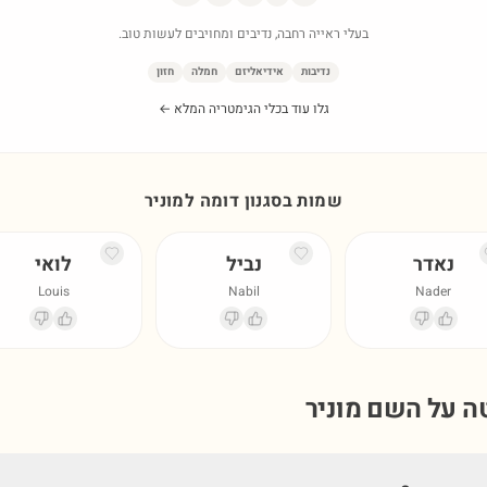
בעלי ראייה רחבה, נדיבים ומחויבים לעשות טוב.
נדיבות
אידיאליזם
חמלה
חזון
גלו עוד בכלי הגימטריה המלא ←
שמות בסגנון דומה ל
מוניר
נאדר
נביל
לואי
Louis
Nabil
Nader
טה על השם
מוניר