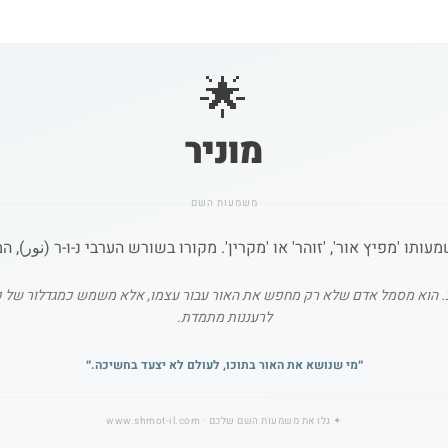
🌟
מוניר
משמעות השם
תו 'מפיץ אור', 'זוהר' או 'מקרין'. מקורו בשורש הערבי נ-ו-ר (نور), 
. הוא מסמל אדם שלא רק מחפש את האור עבור עצמו, אלא משמש כמגדלור של כוח ו
לרעננות מתמדת.
״
מי שנושא את האור בתוכו, לעולם לא יצעד בחשיכה.
״
✦
גלו את משמעות השם שלכם
· www.shmot-il.com