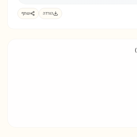
הורדה
שתף
(