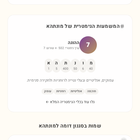
המשמעות הגימטרית של
מונתהא
ההוגה
7
ערך גימטרי:
502
← שורש:
7
מ
ו
נ
ת
ה
א
1
5
400
50
6
40
עמוקים, אנליטיים ובעלי נטייה לרוחניות ולחקירה פנימית.
חוכמה
אנליטיות
רוחניות
עומק
גלו עוד בכלי הגימטריה המלא ←
שמות בסגנון דומה ל
מונתהא