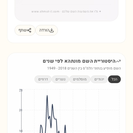
✦
גלו את משמעות השם שלכם
· www.shmot-il.com
הורדה
שתף
היסטוריית השם
מונתהא
לפי שנים
השם מופיע בנתוני הלמ"ס בין השנים
2018
-
1949
הכל
יהודים
מוסלמים
נוצרים
דרוזים
28
21
14