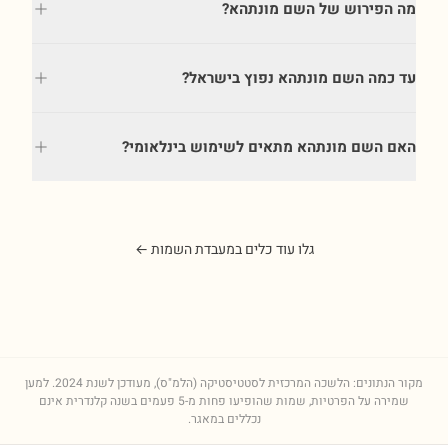
מה הפירוש של השם מונתהא?
עד כמה השם מונתהא נפוץ בישראל?
האם השם מונתהא מתאים לשימוש בינלאומי?
גלו עוד כלים במעבדת השמות ←
מקור הנתונים: הלשכה המרכזית לסטטיסטיקה (הלמ"ס), מעודכן לשנת
2024
. למען
שמירה על הפרטיות, שמות שהופיעו פחות מ-5 פעמים בשנה קלנדרית אינם
נכללים במאגר.