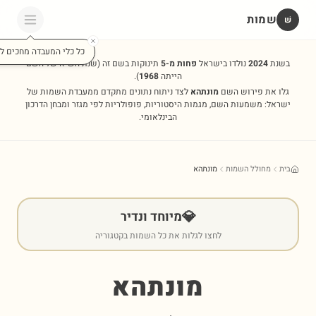
שמות
שׁ
כל כלי המעבדה מחכים לכ
בשנת
2024
נולדו בישראל
פחות מ-5
תינוקות בשם זה
(שנת השיא של השם
הייתה
1968
).
גלו את פירוש השם
מונתהא
לצד ניתוח נתונים מתקדם ממעבדת השמות של
ישראל: משמעות השם, מגמות היסטוריות, פופולריות לפי מגזר ומבחן הדרכון
הבינלאומי.
בית
מחולל השמות
מונתהא
💎
מיוחד ונדיר
לחצו לגלות את כל השמות בקטגוריה
מונתהא