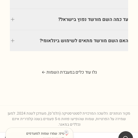
עד כמה השם מורשד נפוץ בישראל?
האם השם מורשד מתאים לשימוש בינלאומי?
גלו עוד כלים במעבדת השמות ←
מקור הנתונים: הלשכה המרכזית לסטטיסטיקה (הלמ"ס), מעודכן לשנת
2024
. למען
שמירה על הפרטיות, שמות שהופיעו פחות מ-5 פעמים בשנה קלנדרית אינם
נכללים במאגר.
טיפ: שמרו שמות למועדפים