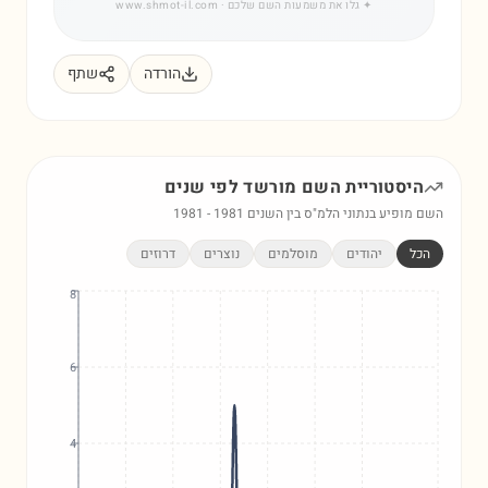
✦
גלו את משמעות השם שלכם
· www.shmot-il.com
הורדה
שתף
היסטוריית השם
מורשד
לפי שנים
השם מופיע בנתוני הלמ"ס בין השנים
1981
-
1981
הכל
יהודים
מוסלמים
נוצרים
דרוזים
8
6
4