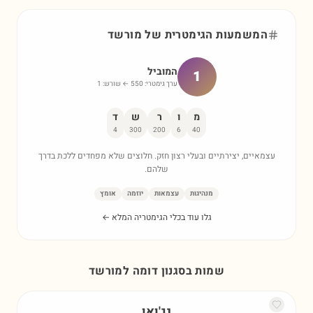
המשמעות הגימטרית של
מורשד
המוביל
1
ערך גימטרי:
550
← שורש:
1
מ
ו
ר
ש
ד
4
300
200
6
40
עצמאיים, יצירתיים ובעלי רצון חזק. חלוצים שלא מפחדים ללכת בדרך
שלהם.
מנהיגות
עצמאות
יוזמה
אומץ
גלו עוד בכלי הגימטריה המלא ←
שמות בסגנון דומה ל
מורשד
נג'ואן