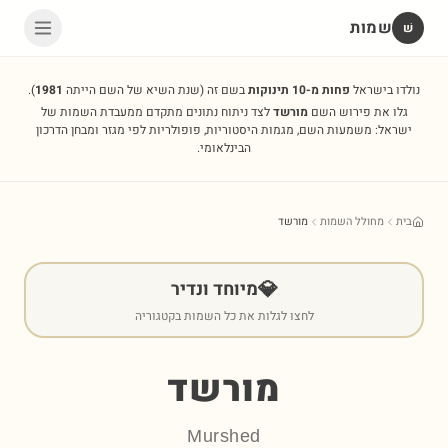
שמות
שׁ
נולדו בישראל
פחות מ-10 תינוקות
בשם זה
(שנת השיא של השם הייתה
1981
).
גלו את פירוש השם
מורשד
לצד ניתוח נתונים מתקדם ממעבדת השמות של
ישראל: משמעות השם, מגמות היסטוריות, פופולריות לפי מגזר ומבחן הדרכון
הבינלאומי.
בית
מחולל השמות
מורשד
💎
מיוחד ונדיר
לחצו לגלות את כל השמות בקטגוריה
מורשד
Murshed