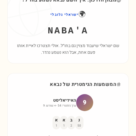
מבחן הדרכון: איך השם
נבאא
נשמע בחו״ל?
🌍
ישראלי גלובלי
NABA'A
שם ישראלי שיעבוד מצוין גם בחו״ל. אולי תצטרכו לאיית אותו
פעם אחת, אבל הוא נשמע נהדר.
המשמעות הגימטרית של
נבאא
האידיאליסט
9
ערך גימטרי:
54
← שורש:
9
נ
ב
א
א
1
1
2
50