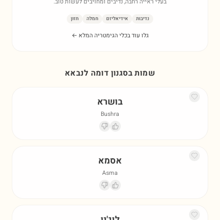
בעלי ראייה רחבה, נדיבים ומחויבים לעשות טוב.
נדיבות
אידיאליזם
חמלה
חזון
גלו עוד בכלי הגימטריה המלא ←
שמות בסגנון דומה ל
נבאא
בושרא
Bushra
אסמא
Asma
לוג'ין