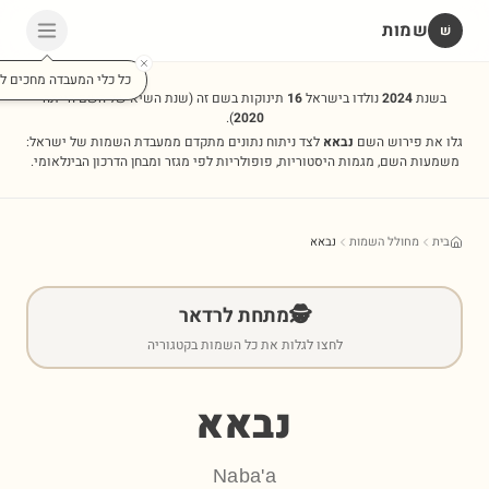
שמות
שׁ
כל כלי המעבדה מחכים לכ
בשנת
2024
נולדו בישראל
16
תינוקות בשם זה
(שנת השיא של השם הייתה
).
2020
גלו את פירוש השם
נבאא
לצד ניתוח נתונים מתקדם ממעבדת השמות של ישראל:
משמעות השם, מגמות היסטוריות, פופולריות לפי מגזר ומבחן הדרכון הבינלאומי.
בית
מחולל השמות
נבאא
🕵️
מתחת לרדאר
לחצו לגלות את כל השמות בקטגוריה
נבאא
Naba'a